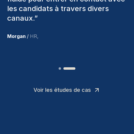
parmi nous, et personnellement, je
suis très satisfait des nouvelles
recrues.
”
Joakin
/
Deputy-AMLCO
,
Voir les études de cas