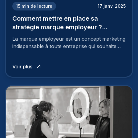
15
min de lecture
17 janv. 2025
Comment mettre en place sa
stratégie marque employeur ?
Découvrez les 7 étapes
La marque employeur est un concept marketing
indispensable à toute entreprise qui souhaite
soutenir son attractivité et fidéliser ses talents. Si
les raisons de construire une marque
Voir plus
employeur solide et positive sont évidentes, ce
travail, pour qu’il soit réussi, ne peut se faire en
deux temps trois mouvements. Il demande de
mettre en œuvre un certain nombre d’actions.