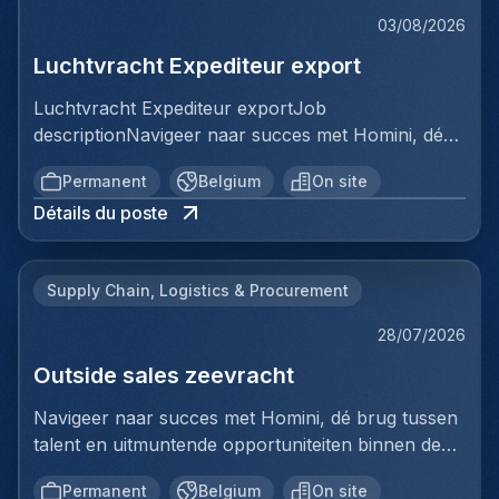
03/08/2026
Luchtvracht Expediteur export
Luchtvracht Expediteur exportJob
descriptionNavigeer naar succes met Homini, dé
brug tussen talent en uitmuntende opportuniteiten
Permanent
Belgium
On site
binnen de arbeidsmarkt. Als voorloper in
Détails du poste
wervingsdiensten, matchen we toptalent met
topbedrijven in diverse sectoren. Met onze
expertise en toewijding streven we naar duurzame
Supply Chain, Logistics & Procurement
relaties en succesvolle plaatsingen. Bij Homini staat
elk individu centraal; we vinden de perfecte match,
28/07/2026
keer op keer.Voor ons team logistiek & distributie
Outside sales zeevracht
zoeken we: Luchtvracht Expediteur export Jouw
verantwoordelijkheden:In deze administratieve
Navigeer naar succes met Homini, dé brug tussen
functie maak je deel uit van de luchtvrachtafdeling
talent en uitmuntende opportuniteiten binnen de
en zorg je ervoor dat exportdossiers correct en
arbeidsmarkt.Als voorloper in wervingsdiensten,
tijdig worden verwerkt. Je bent verantwoordelijk
Permanent
Belgium
On site
matchen we toptalent met topbedrijven in diverse