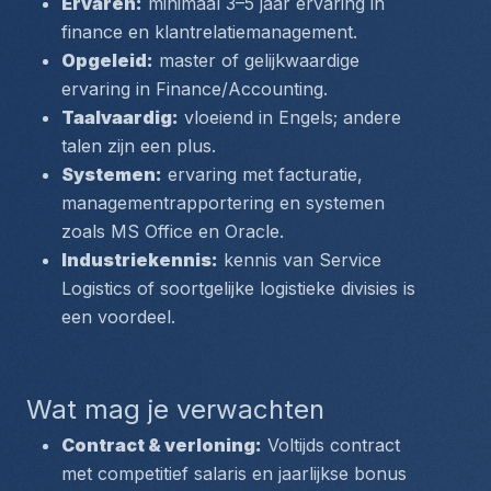
Ervaren:
 minimaal 3–5 jaar ervaring in 
finance en klantrelatiemanagement.
Opgeleid:
 master of gelijkwaardige 
ervaring in Finance/Accounting.
Taalvaardig:
 vloeiend in Engels; andere 
talen zijn een plus.
Systemen:
 ervaring met facturatie, 
managementrapportering en systemen 
zoals MS Office en Oracle.
Industriekennis:
 kennis van Service 
Logistics of soortgelijke logistieke divisies is 
een voordeel.
Wat mag je verwachten
Contract & verloning:
 Voltijds contract 
met competitief salaris en jaarlijkse bonus 