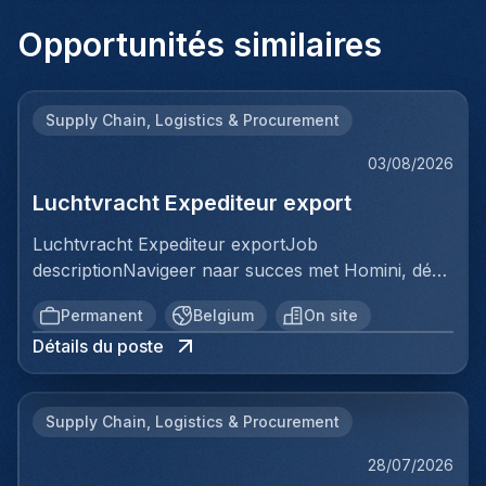
Opportunités similaires
Supply Chain, Logistics & Procurement
03/08/2026
Luchtvracht Expediteur export
Luchtvracht Expediteur exportJob
descriptionNavigeer naar succes met Homini, dé
brug tussen talent en uitmuntende opportuniteiten
Permanent
Belgium
On site
binnen de arbeidsmarkt. Als voorloper in
Détails du poste
wervingsdiensten, matchen we toptalent met
topbedrijven in diverse sectoren. Met onze
expertise en toewijding streven we naar duurzame
Supply Chain, Logistics & Procurement
relaties en succesvolle plaatsingen. Bij Homini staat
elk individu centraal; we vinden de perfecte match,
28/07/2026
keer op keer.Voor ons team logistiek & distributie