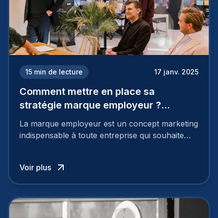
15
min de lecture
17 janv. 2025
Comment mettre en place sa
stratégie marque employeur ?
Découvrez les 7 étapes
La marque employeur est un concept marketing
indispensable à toute entreprise qui souhaite
soutenir son attractivité et fidéliser ses talents. Si
les raisons de construire une marque
Voir plus
employeur solide et positive sont évidentes, ce
travail, pour qu’il soit réussi, ne peut se faire en
deux temps trois mouvements. Il demande de
mettre en œuvre un certain nombre d’actions.