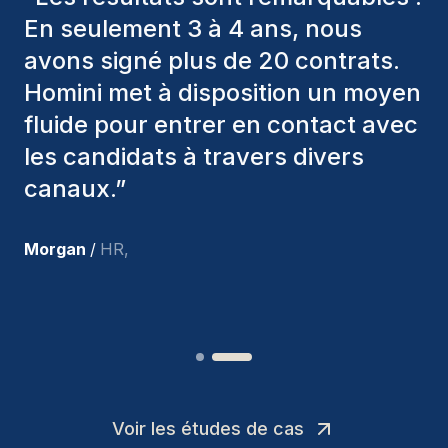
toujours pris en considération
divers critères pour nous proposer
les bons candidats. Ceux que
nous avons recrutés sont toujours
parmi nous, et personnellement, je
suis très satisfait des nouvelles
recrues.
”
Joakin
/
Deputy-AMLCO
,
Voir les études de cas