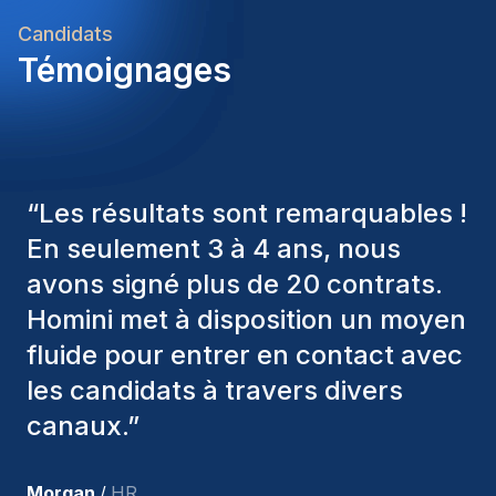
grow.
Candidats
Témoignages
“
Les consultants Homini ont
toujours pris en considération
divers critères pour nous proposer
les bons candidats. Ceux que
nous avons recrutés sont toujours
parmi nous, et personnellement, je
suis très satisfait des nouvelles
recrues.
”