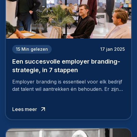
15
Min gelezen
17 jan 2025
Een succesvolle employer branding-
strategie, in 7 stappen
Employer branding is essentieel voor elk bedrijf
dat talent wil aantrekken én behouden. Er zijn
tal van goede redenen om een sterk merk als
werkgever uit te bouwen. Maar zoiets doe je
Lees meer
niet van vandaag op morgen. Hoe pak je dat
aan, starten met employer branding?