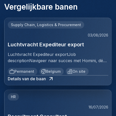
Vergelijkbare banen
Supply Chain, Logistics & Procurement
03/08/2026
Luchtvracht Expediteur export
Luchtvracht Expediteur exportJob
descriptionNavigeer naar succes met Homini, dé
brug tussen talent en uitmuntende opportuniteiten
Permanent
Belgium
On site
binnen de arbeidsmarkt. Als voorloper in
Details van de baan
wervingsdiensten, matchen we toptalent met
topbedrijven in diverse sectoren. Met onze
expertise en toewijding streven we naar duurzame
HR
relaties en succesvolle plaatsingen. Bij Homini staat
elk individu centraal; we vinden de perfecte match,
16/07/2026
keer op keer.Voor ons team logistiek & distributie