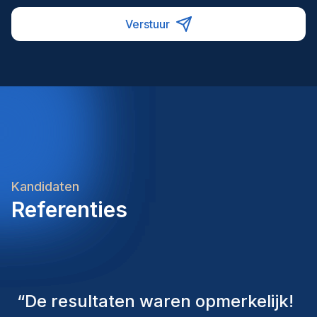
Verstuur
Kandidaten
Referenties
“
De consultants van Homini