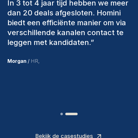
hebben altijd verschillende
factoren in overweging genomen
om ons de juiste kandidaten aan te
bieden. De mensen die we hebben
aangenomen, zijn nog steeds bij
ons en persoonlijk ben ik zeer
tevreden met de recente
toevoegingen aan ons team.
”
Joakin
/
Deputy-AMLCO
,
Bekijk de casestudies