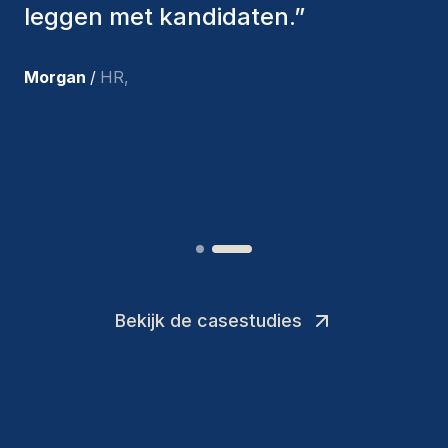
aangenomen, zijn nog steeds bij
ons en persoonlijk ben ik zeer
tevreden met de recente
toevoegingen aan ons team.
”
Joakin
/
Deputy-AMLCO
,
Bekijk de casestudies