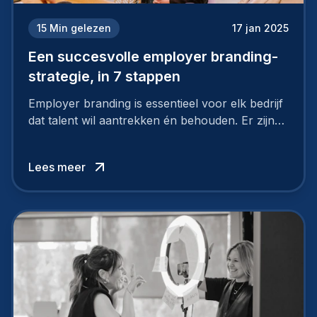
15
Min gelezen
17 jan 2025
Een succesvolle employer branding-
strategie, in 7 stappen
Employer branding is essentieel voor elk bedrijf
dat talent wil aantrekken én behouden. Er zijn
tal van goede redenen om een sterk merk als
werkgever uit te bouwen. Maar zoiets doe je
Lees meer
niet van vandaag op morgen. Hoe pak je dat
aan, starten met employer branding?