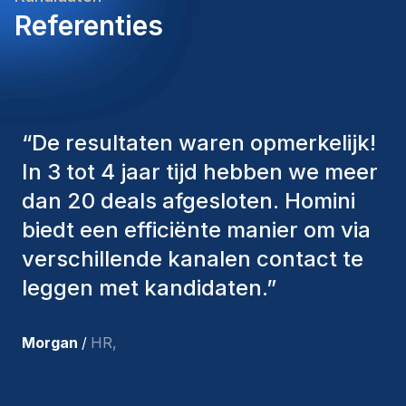
Referenties
“
De consultants van Homini
hebben altijd verschillende
factoren in overweging genomen
om ons de juiste kandidaten aan te
bieden. De mensen die we hebben
aangenomen, zijn nog steeds bij
ons en persoonlijk ben ik zeer
tevreden met de recente
toevoegingen aan ons team.
”