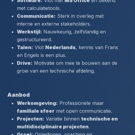
Software:
 Vlot met 
MS Office
 en bekend 
met calculatietools.
Communicatie:
 Sterk in overleg met 
interne en externe stakeholders.
Werkstijl:
 Nauwkeurig, zelfstandig en 
gestructureerd.
Talen:
 Vlot 
Nederlands
, kennis van Frans 
en Engels is een plus.
Drive:
 Motivatie om mee te bouwen aan de 
groei van een technische afdeling.
Aanbod
Werkomgeving:
 Professionele maar 
familiale sfeer
 met open communicatie.
Projecten:
 Variatie binnen 
technische en 
multidisciplinaire projecten
.
Groei:
 Opleidingen, coaching en 