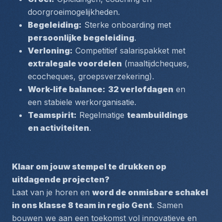
doorgroeimogelijkheden.
Begeleiding:
 Sterke onboarding met 
persoonlijke begeleiding
.
Verloning:
 Competitief salarispakket met 
extralegale voordelen
 (maaltijdcheques, 
ecocheques, groepsverzekering).
Work-life balance:
32 verlofdagen
 en 
een stabiele werkorganisatie.
Teamspirit:
 Regelmatige 
teambuildings 
en activiteiten
.
Klaar om jouw stempel te drukken op 
uitdagende projecten?
Laat van je horen en 
word de onmisbare schakel 
in ons klasse 8 team in regio Gent
. Samen 
bouwen we aan een toekomst vol innovatieve en 