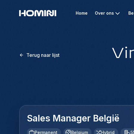
Home
Over ons
Be
Vi
Terug naar lijst
Sales Manager België
Permanent
Belgium
Hybrid
5