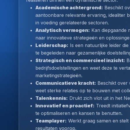
realiseren binnen een dynamische sector.
Academische achtergrond:
 Beschikt ov
aantoonbare relevante ervaring, idealiter b
in voeding gerelateerde sectoren.
Analytisch vermogen:
 Kan diepgaande m
naar innovatieve strategieën en oplossinge
Leiderschap:
 Is een natuurlijke leider di
te begeleiden naar gezamenlijke doelstellin
Strategisch en commercieel inzicht:
 B
bedrijfsdoelstellingen en weet deze te vert
marketingstrategieën.
Communicatieve kracht:
 Beschikt over
weet sterke relaties op te bouwen met coll
Talenkennis:
 Drukt zich vlot uit in het 
Innovatief en proactief:
 Treedt initiati
te optimaliseren en kansen te benutten.
Teamplayer:
 Werkt graag samen en stelt 
resultaten voorop.