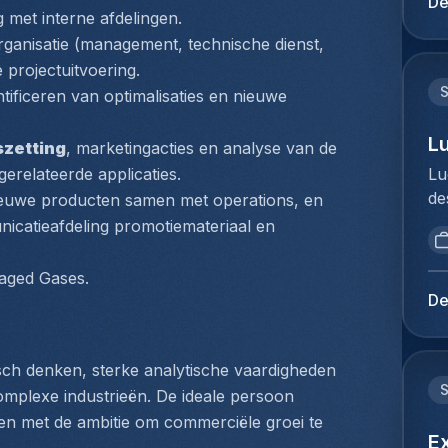
De
di
met interne afdelingen.
du
ge
Ho
ganisatie (management, technische dienst, 
ov
pe
 projectuitvoering.
ex
ve
entificeren van optimalisaties en nieuwe 
ve
Cu
in
ee
L
szetting
, marketingacties en analyse van de 
co
do
Lu
relateerde applicaties.
zo
go
de
nieuwe producten samen met operations, en 
ex
pa
br
re
catieafdeling promotiemateriaal en 
vo
op
si
Da
vo
pr
aged Gases.
je
to
pr
De
ke
Me
ac
im
du
ex
co
Ho
co
isch denken, sterke analytische vaardigheden 
do
pe
Je
mplexe industrieën. De ideale persoon 
vo
lo
en
n met de ambitie om commerciële groei te 
co
Ex
Ex
ne