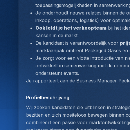
toepassingsmogelijkheden in samenwerking 
Je onderhoudt nauwe relaties binnen de or
inkoop, operations, logistiek) voor optimale
Ook leidt je het verkoopteam
 bij het id
kansen in de markt.
De kandidaat is verantwoordelijk voor 
prij
marktaanpak omtrent Packaged Gases en ge
Je zorgt voor een vlotte introductie van 
ontwikkelt in samenwerking met de communi
ondersteunt events.
Je rapporteert aan de Business Manager Pack
Profielbeschrijving
Wij zoeken kandidaten die uitblinken in strateg
bezitten en zich moeiteloos bewegen binnen co
combineert een passie voor marktontwikkelinge