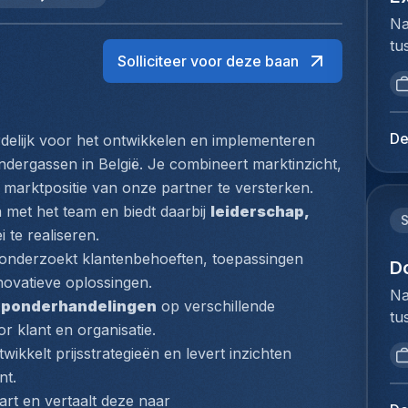
Na
tu
Solliciteer voor deze baan
bi
we
to
ex
De
delijk voor het ontwikkelen en implementeren 
du
ndergassen in België. Je combineert marktinzicht, 
Ho
 marktpositie van onze partner te versterken.
pe
met het team en biedt daarbij 
leiderschap, 
lo
 te realiseren.
ze
, onderzoekt klantenbehoeften, toepassingen 
de
D
novatieve oplossingen.
vo
Na
oponderhandelingen
 op verschillende 
ex
tu
co
or klant en organisatie.
bi
wo
twikkelt prijsstrategieën en levert inzichten 
we
co
nt.
to
af
aart en vertaalt deze naar 
ex