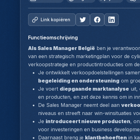
Link kopiëren
Functieomschrijving
Als Sales Manager België
 ben je verantwoor
van een strategisch marketingplan voor de cyli
verkoopstrategie en productintroducties om de
Je ontwikkelt verkoopdoelstellingen samen 
begeleiding en ondersteuning
 om groei
Je voert 
diepgaande marktanalyse
 uit
en producten, en zet deze kennis om in in
De Sales Manager neemt deel aan 
verko
niveaus en streeft naar win-winsituaties vo
Je 
introduceert nieuwe producten
, on
voor investeringen en business developme
Daarnaast breng je 
klantbehoeften
 in k