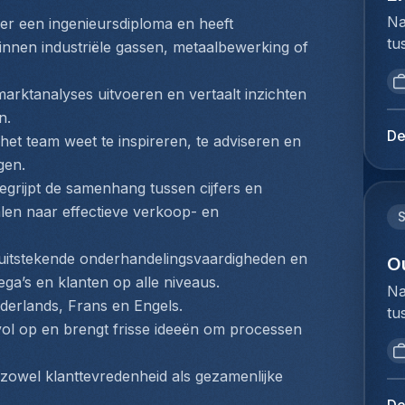
do
ve
pr
Na
er een ingenieursdiploma en heeft 
on
fu
me
tu
kl
innen industriële gassen, metaalbewerking of 
lu
ee
bi
do
ex
lo
we
be
arktanalyses uitvoeren en vertaalt inzichten 
Je
En
to
be
n.
op
ex
ex
zo
De
e het team weet te inspireren, te adviseren en 
on
tr
du
st
de
gen.
sy
Ho
ve
na
egrijpt de samenhang tussen cijfers en 
Kl
pe
do
dr
ve
alen naar effectieve verkoop- en 
lo
fa
di
lo
im
vo
lu
sa
 uitstekende onderhandelingsvaardigheden en 
Ex
O
en
ve
ru
ve
ega’s en klanten op alle niveaus.
de
Na
up
ve
va
Nederlands, Frans en Engels.
pr
tu
tr
st
bi
ac
efvol op en brengt frisse ideeën om processen 
bi
va
me
er
pr
we
lu
go
re
in
zowel klanttevredenheid als gezamenlijke 
to
op
de
ee
ke
ex
fo