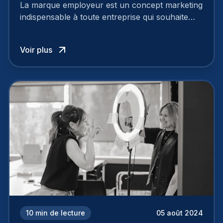
La marque employeur est un concept marketing
indispensable à toute entreprise qui souhaite
soutenir son attractivité et fidéliser ses talents. Si
les raisons de construire une marque
Voir plus
employeur solide et positive sont évidentes, ce
travail, pour qu’il soit réussi, ne peut se faire en
deux temps trois mouvements. Il demande de
mettre en œuvre un certain nombre d’actions.
10
min de lecture
05 août 2024