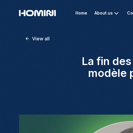
Home
About us
Co
View all
La fin des
modèle p