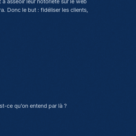
 à asseoir leur notoriété sur le web
. Donc le but : fidéliser les clients,
est-ce qu’on entend par là ?