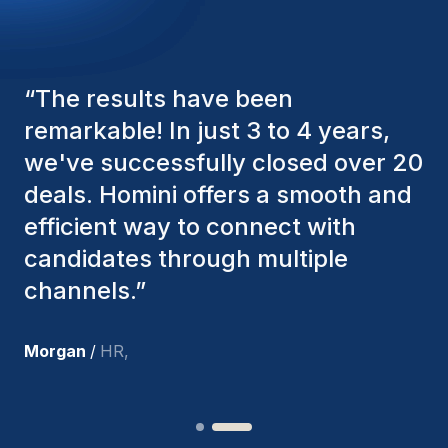
“
The Homini consultants have
consistently considered various
factors to ensure they present the
best candidates. The individuals
we've hired are still with us, and
I’m truly pleased with the new
team members.
”
Joakin
/
Deputy-AMLCO
,