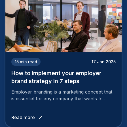
15
min read
17 Jan 2025
How to implement your employer
brand strategy in 7 steps
Employer branding is a marketing concept that
is essential for any company that wants to
support its attractiveness and promote loyalty
among its talent. While the reasons to build a
Read more
solid and positive employer brand are clear, you
cannot simply wave a magic wand for it to be