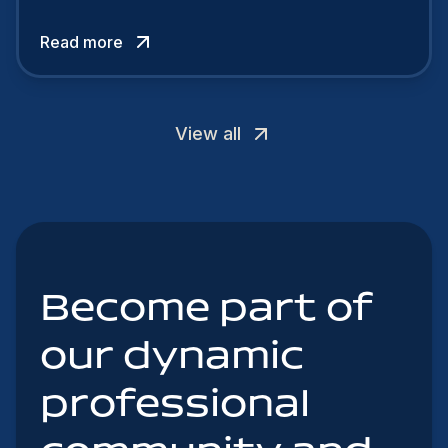
authentic, embrace diversity and be flexible to
Read more
attract the best profiles.
View all
Become part of
our dynamic
professional