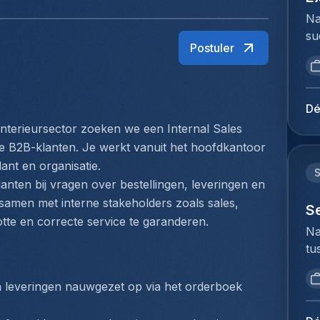
Na
su
Postuler
ui
ar
ma
se
Dé
st
interieursector zoeken we een Internal Sales 
su
e B2B-klanten. Je werkt vanuit het hoofdkantoor 
in
ant en organisatie.
ke
nten bij vragen over bestellingen, leveringen en 
zo
amen met interne stakeholders zoals sales, 
vo
S
otte en correcte service te garanderen.
An
Na
ee
tu
gr
bi
en
we
en leveringen nauwgezet op via het orderboek 
co
to
de
ex