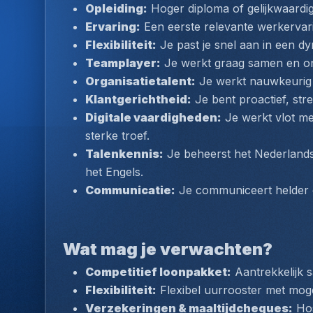
Opleiding:
 Hoger diploma of gelijkwaardi
Ervaring:
 Een eerste relevante werkervari
Flexibiliteit:
 Je past je snel aan in een 
Teamplayer:
 Je werkt graag samen en on
Organisatietalent:
 Je werkt nauwkeurig 
Klantgerichtheid:
 Je bent proactief, str
Digitale vaardigheden:
 Je werkt vlot m
sterke troef.
Talenkennis:
 Je beheerst het Nederlands
het Engels.
Communicatie:
 Je communiceert helder 
Wat mag je verwachten?
Competitief loonpakket:
 Aantrekkelijk 
Flexibiliteit:
 Flexibel uurrooster met moge
Verzekeringen & maaltijdcheques:
 Ho