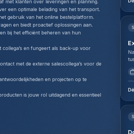
Dé
 af met klanten over leveringen en planning.
mi
du
ver een optimale belading van het transport.
be
Ho
 het gebruik van het online bestelplatform.
Lu
pe
de
ragen en biedt proactief oplossingen aan.
lo
op
en bij het efficiënt beheren van hun 
Te
Je
Co
E
kl
collega’s en fungeert als back-up voor 
(z
Na
en
fl
tu
ie
he
ontact met de externe salescollega’s voor de 
bi
pl
va
we
ex
co
rantwoordelijkheden en projecten op te 
to
co
co
ex
lu
Dé
On
producten is jouw rol uitdagend en essentieel 
du
lu
tr
Ho
be
ca
pe
ex
fa
lo
vo
le
ze
co
ra
de
D
lu