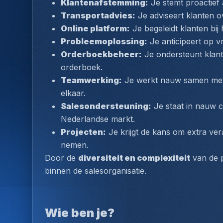
Klantenafstemming:
 Je stemt proactief
Transportadvies:
 Je adviseert klanten o
Online platform:
 Je begeleidt klanten bij
Probleemoplossing:
 Je anticipeert op v
Orderboekbeheer:
 Je ondersteunt klant
orderboek.
Teamwerking:
 Je werkt nauw samen met 
elkaar.
Salesondersteuning:
 Je staat in nauw c
Nederlandse markt.
Projecten:
 Je krijgt de kans om extra ve
nemen.
Door de 
diversiteit en complexiteit
 van de 
binnen de salesorganisatie.
Wie ben je?