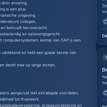
Ac
g door ervaring.
vo
ag
Do
ef
ex
ng is een plus.
in
su
st
co
dynamische omgeving.
vo
Ho
in
wo
ad
dersteunt collega’s.
op
in
co
sy
en behoudt het overzicht.
vo
(c
af
fa
essbestendig en oplossingsgericht.
to
in
Dé
di
gr
Me
et computersystemen; kennis van SAP is een 
ja
ge
si
du
in
ov
pr
Ho
Ne
 uitstekend en hebt een goede kennis van 
ex
va
pe
ex
ve
ad
Lo
Go
en denkt mee op lange termijn.
in
be
Do
D
sy
co
me
lo
co
Na
zo
jo
na
na
tu
ex
mi
vo
co
bi
re
st
de
ve
salaris aangevuld met extralegale voordelen.
we
si
Ex
we
in
lijkheid tot thuiswerk.
to
pr
in
sa
aa
spitalisatieverzekering, groepsverzekering en 
ex
pr