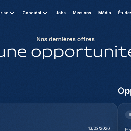
rise
Candidat
Jobs
Missions
Média
Étude
Nos dernières offres
une opportunité
Opp
13/02/2026
E