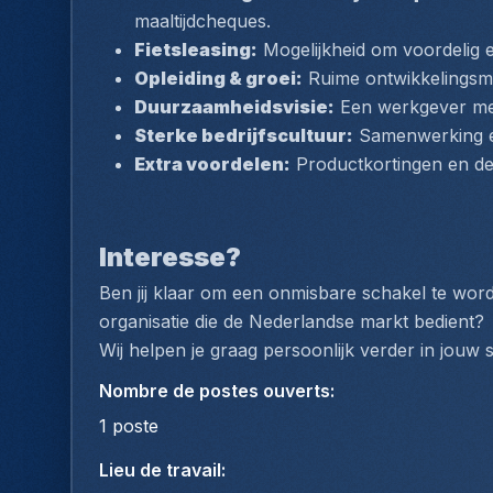
maaltijdcheques.
Fietsleasing:
 Mogelijkheid om voordelig e
Opleiding & groei:
 Ruime ontwikkelingsm
Duurzaamheidsvisie:
 Een werkgever met 
Sterke bedrijfscultuur:
 Samenwerking en
Extra voordelen:
 Productkortingen en dee
Interesse?
Ben jij klaar om een onmisbare schakel te wor
organisatie die de Nederlandse markt bedient?
Wij helpen je graag persoonlijk verder in jouw so
Nombre de postes ouverts
:
1
poste
Lieu de travail
: