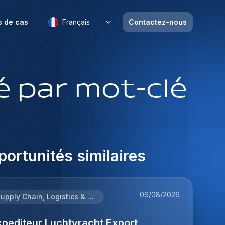
s de cas
Français
Contactez-nous
 par mot-clé
ortunités similaires
06/08/2026
Supply Chain, Logistics & Procurement
xpediteur Luchtvracht Export