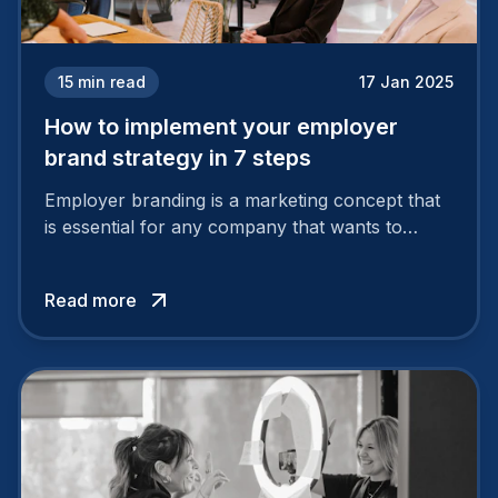
15
min read
17 Jan 2025
How to implement your employer
brand strategy in 7 steps
Employer branding is a marketing concept that
is essential for any company that wants to
support its attractiveness and promote loyalty
among its talent. While the reasons to build a
Read more
solid and positive employer brand are clear, you
cannot simply wave a magic wand for it to be
successful. It requires a series of actions.