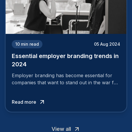
10
min read
05 Aug 2024
Essential employer branding trends in
2024
Employer branding has become essential for
companies that want to stand out in the war for
talent. In 2024, your employer brand should be
authentic, embrace diversity and be flexible to
Read more
attract the best profiles.
View all