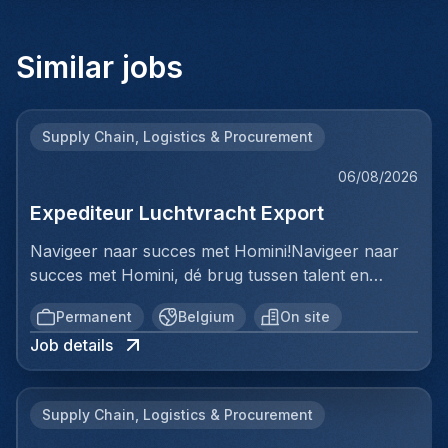
Similar jobs
Supply Chain, Logistics & Procurement
06/08/2026
Expediteur Luchtvracht Export
Navigeer naar succes met Homini!Navigeer naar
succes met Homini, dé brug tussen talent en
uitmuntende opportuniteiten binnen de
Permanent
Belgium
On site
arbeidsmarkt. Als voorloper in wervingsdiensten,
Job details
matchen we toptalent met topbedrijven in diverse
sectoren. Met onze expertise en toewijding streven
we naar duurzame relaties en succesvolle
Supply Chain, Logistics & Procurement
plaatsingen. Bij Homini staat elk individu centraal;
we vinden de perfecte match, keer op keer.Voor