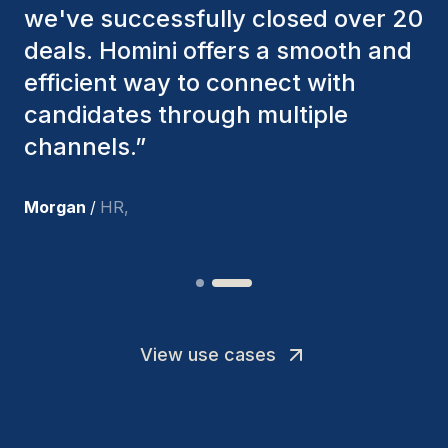
factors to ensure they present the
best candidates. The individuals
we've hired are still with us, and
I’m truly pleased with the new
team members.
”
Joakin
/
Deputy-AMLCO
,
View use cases