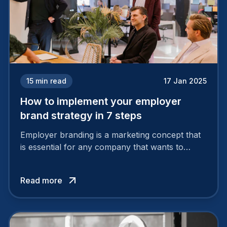
15
min read
17 Jan 2025
How to implement your employer
brand strategy in 7 steps
Employer branding is a marketing concept that
is essential for any company that wants to
support its attractiveness and promote loyalty
among its talent. While the reasons to build a
Read more
solid and positive employer brand are clear, you
cannot simply wave a magic wand for it to be
successful. It requires a series of actions.