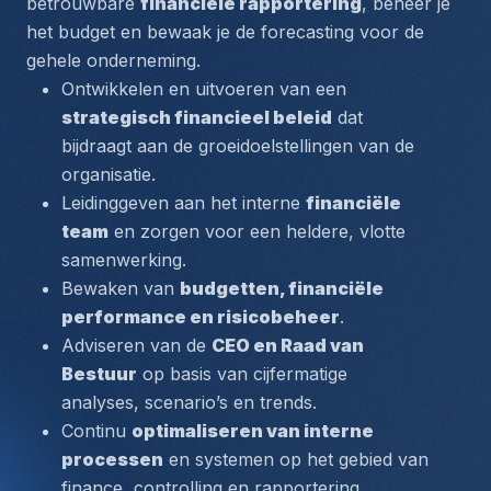
betrouwbare 
financiële rapportering
, beheer je 
het budget en bewaak je de forecasting voor de 
gehele onderneming.
Ontwikkelen en uitvoeren van een 
strategisch financieel beleid
 dat 
bijdraagt aan de groeidoelstellingen van de 
organisatie.
Leidinggeven aan het interne 
financiële 
team
 en zorgen voor een heldere, vlotte 
samenwerking.
Bewaken van 
budgetten, financiële 
performance en risicobeheer
.
Adviseren van de 
CEO en Raad van 
Bestuur
 op basis van cijfermatige 
analyses, scenario’s en trends.
Continu 
optimaliseren van interne 
processen
 en systemen op het gebied van 
finance, controlling en rapportering.