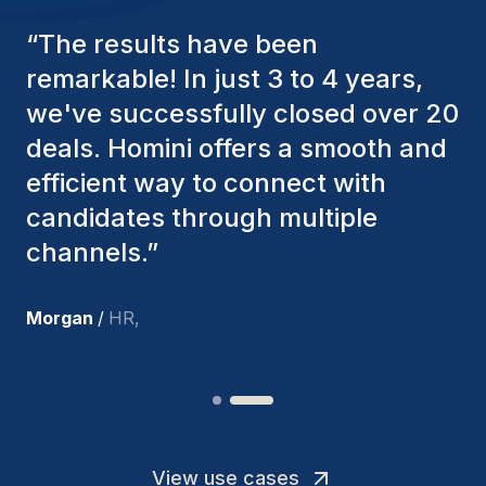
“
The Homini consultants have
consistently considered various
factors to ensure they present the
best candidates. The individuals
we've hired are still with us, and
I’m truly pleased with the new
team members.
”
Joakin
/
Deputy-AMLCO
,
View use cases