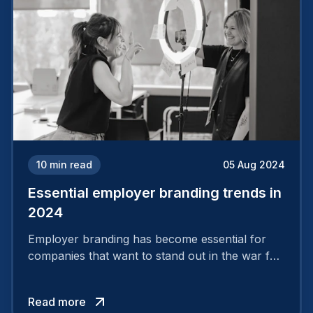
10
min read
05 Aug 2024
Essential employer branding trends in
2024
Employer branding has become essential for
companies that want to stand out in the war for
talent. In 2024, your employer brand should be
authentic, embrace diversity and be flexible to
Read more
attract the best profiles.