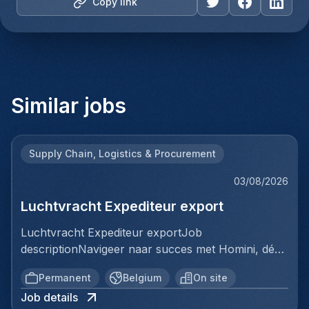
Copy link
Similar jobs
Supply Chain, Logistics & Procurement
03/08/2026
Luchtvracht Expediteur export
Luchtvracht Expediteur exportJob
descriptionNavigeer naar succes met Homini, dé
brug tussen talent en uitmuntende opportuniteiten
Permanent
Belgium
On site
binnen de arbeidsmarkt. Als voorloper in
Job details
wervingsdiensten, matchen we toptalent met