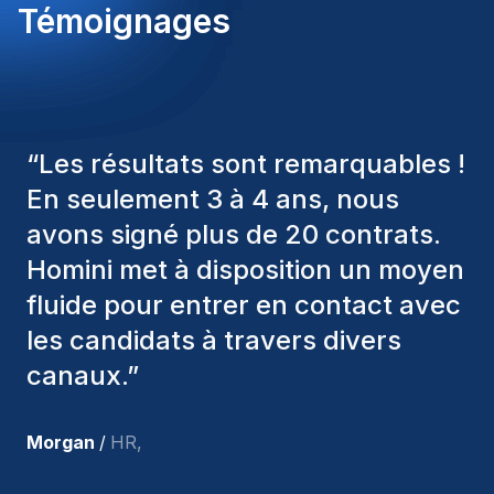
Témoignages
“
Les consultants Homini ont
toujours pris en considération
divers critères pour nous proposer
les bons candidats. Ceux que
nous avons recrutés sont toujours
parmi nous, et personnellement, je
suis très satisfait des nouvelles
recrues.
”
Joakin
/
Deputy-AMLCO
,