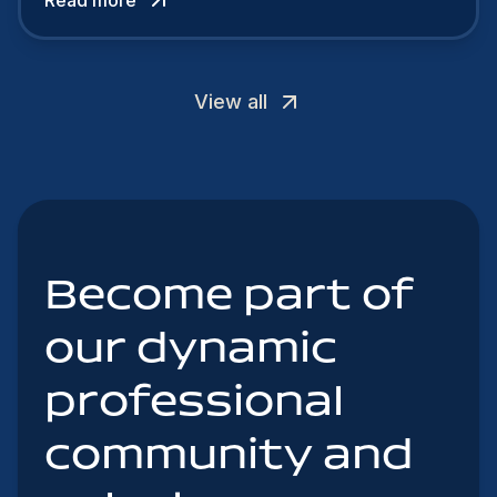
attract the best profiles.
View all
Become part of
our dynamic
professional
community and