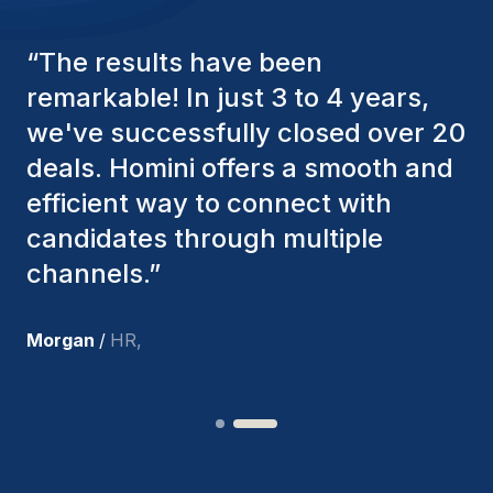
“
The Homini consultants have
consistently considered various
factors to ensure they present the
best candidates. The individuals
we've hired are still with us, and
I’m truly pleased with the new
team members.
”
Joakin
/
Deputy-AMLCO
,