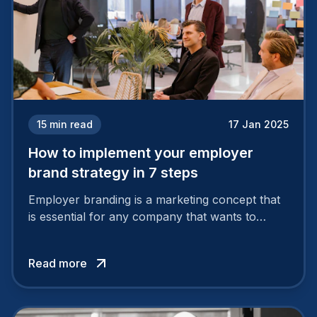
15
min read
17 Jan 2025
How to implement your employer
brand strategy in 7 steps
Employer branding is a marketing concept that
is essential for any company that wants to
support its attractiveness and promote loyalty
among its talent. While the reasons to build a
Read more
solid and positive employer brand are clear, you
cannot simply wave a magic wand for it to be
successful. It requires a series of actions.