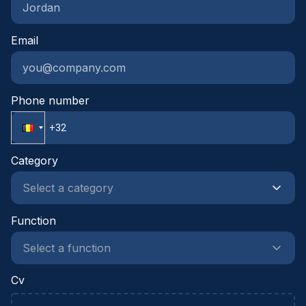
gesprekspartner voor projectteams, leveranciers
en onderaannemers.Je combineert een technische
Email
mindset met een commerciële ingesteldheid en
sterke onderhandelingsvaardigheden.Je werkt
gestructureerd, neemt initiatief en durft
verantwoordelijkheid op te nemen in een
Phone number
dynamische projectomgeving.
Category
Function
Cv