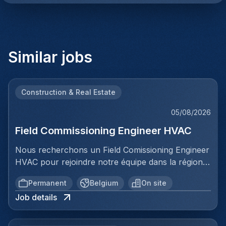
Similar jobs
Construction & Real Estate
05/08/2026
Field Commissioning Engineer HVAC
Nous recherchons un Field Comissioning Engineer
HVAC pour rejoindre notre équipe dans la région
de Bruxelles. Dans ce rôle, vous fournirez une
Permanent
Belgium
On site
assistance technique sur site lors de la mise en
Job details
service et du démarrage des installations HVAC
pour nos clients. Vous serez responsable de
garantir que les systèmes de ventilation et