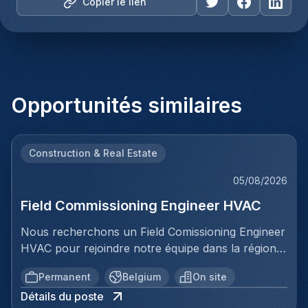
Copier le lien
Opportunités similaires
Construction & Real Estate
05/08/2026
Field Commissioning Engineer HVAC
Nous recherchons un Field Comissioning Engineer
HVAC pour rejoindre notre équipe dans la région
de Bruxelles. Dans ce rôle, vous fournirez une
Permanent
Belgium
On site
assistance technique sur site lors de la mise en
Détails du poste
service et du démarrage des installations HVAC