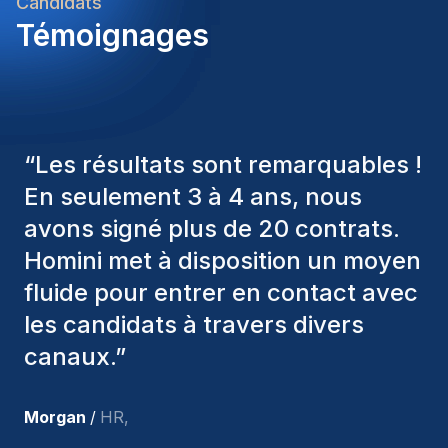
Candidats
Témoignages
“
Les consultants Homini ont
toujours pris en considération
divers critères pour nous proposer
les bons candidats. Ceux que
nous avons recrutés sont toujours
parmi nous, et personnellement, je
suis très satisfait des nouvelles
recrues.
”