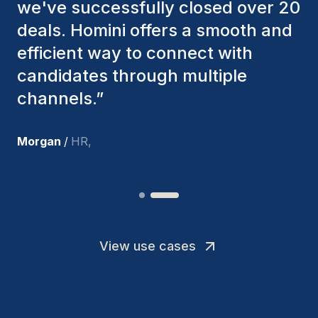
factors to ensure they present the
best candidates. The individuals
we've hired are still with us, and
I’m truly pleased with the new
team members.
”
Joakin
/
Deputy-AMLCO
,
View use cases