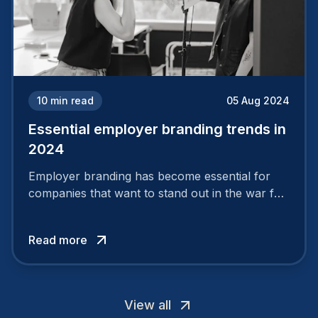
10
min read
05 Aug 2024
Essential employer branding trends in
2024
Employer branding has become essential for
companies that want to stand out in the war for
talent. In 2024, your employer brand should be
authentic, embrace diversity and be flexible to
Read more
attract the best profiles.
View all