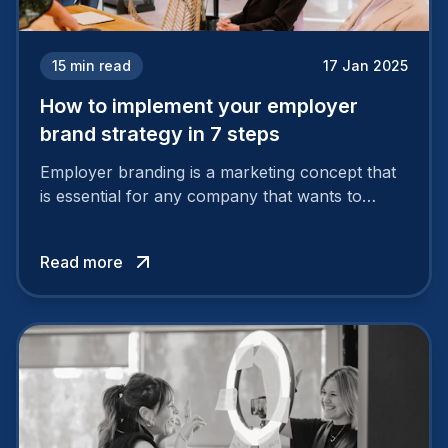
15
min read
17 Jan 2025
How to implement your employer
brand strategy in 7 steps
Employer branding is a marketing concept that
is essential for any company that wants to
support its attractiveness and promote loyalty
among its talent. While the reasons to build a
Read more
solid and positive employer brand are clear, you
cannot simply wave a magic wand for it to be
successful. It requires a series of actions.