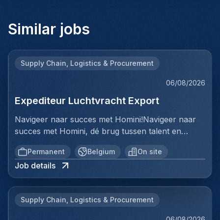
Similar jobs
Supply Chain, Logistics & Procurement
06/08/2026
Expediteur Luchtvracht Export
Navigeer naar succes met Homini!Navigeer naar
succes met Homini, dé brug tussen talent en
uitmuntende opportuniteiten binnen de
Permanent
Belgium
On site
arbeidsmarkt. Als voorloper in wervingsdiensten,
Job details
matchen we toptalent met topbedrijven in diverse
sectoren. Met onze expertise en toewijding streven
we naar duurzame relaties en succesvolle
Supply Chain, Logistics & Procurement
plaatsingen. Bij Homini staat elk individu centraal;
we vinden de perfecte match, keer op keer.Voor
06/08/2026