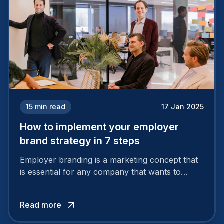
15
min read
17 Jan 2025
How to implement your employer
brand strategy in 7 steps
Employer branding is a marketing concept that
is essential for any company that wants to
support its attractiveness and promote loyalty
among its talent. While the reasons to build a
Read more
solid and positive employer brand are clear, you
cannot simply wave a magic wand for it to be