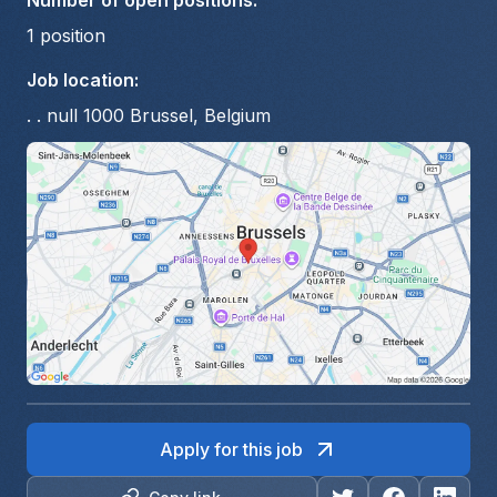
Number of open positions
:
1
position
Job location
:
. . null 1000 Brussel, Belgium
Apply for this job