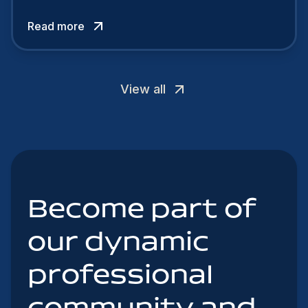
authentic, embrace diversity and be flexible to
Read more
attract the best profiles.
View all
Become part of
our dynamic
professional