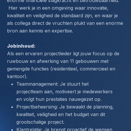
enorme financiële slagkracht en betrouwbaarheid.
 Hier werk je in een omgeving waar innovatie, 
kwaliteit en veiligheid de standaard zijn, en waar je 
als collega direct de vruchten plukt van een enorme 
bron aan kennis en expertise.
Jobinhoud: 
Als een ervaren projectleider ligt jouw focus op de 
ruwbouw en afwerking van 11 gebouwen met 
gemengde functies (residentieel, commercieel en 
kantoor).
Teammanagement: Je stuurt het 
projectteam aan, motiveert je medewerkers 
en volgt hun prestaties nauwgezet op.
Projectbeheersing: Je bewaakt de planning, 
kwaliteit, veiligheid en het budget van dit 
grootschalige project.
Klantrelatie: Je brengt proactief de wensen 