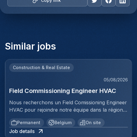
Copy link
Similar jobs
Construction & Real Estate
05/08/2026
Field Commissioning Engineer HVAC
Nous recherchons un Field Comissioning Engineer
HVAC pour rejoindre notre équipe dans la région
de Bruxelles. Dans ce rôle, vous fournirez une
Permanent
Belgium
On site
assistance technique sur site lors de la mise en
Job details
service et du démarrage des installations HVAC