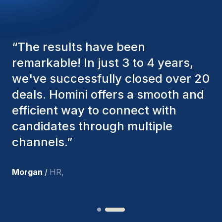
“
The Homini consultants have
consistently considered various
factors to ensure they present the
best candidates. The individuals
we've hired are still with us, and
I’m truly pleased with the new
team members.
”
Joakin
/
Deputy-AMLCO
,