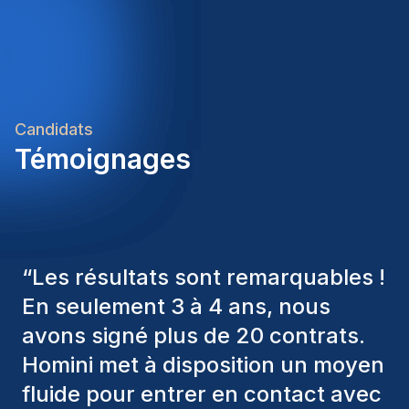
jou te bieden heeft.Heb je nog vragen over deze
aangevuld met extralegale voordelenEen
vacature? Neem gerust contact op met één van
afwisselende administratieve functie met veel
onze consultants. We bekijken graag samen jouw
internationale contacten
ambities en begeleiden je met plezier naar jouw
volgende carrièrestap.Homini – We recruit. You
grow.
Candidats
Témoignages
“
Les consultants Homini ont
toujours pris en considération
divers critères pour nous proposer
les bons candidats. Ceux que
nous avons recrutés sont toujours