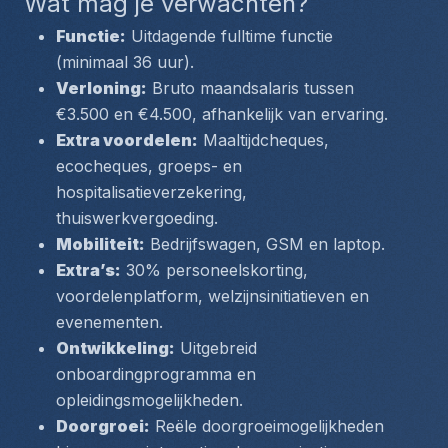
Wat mag je verwachten?
Functie:
 Uitdagende fulltime functie 
(minimaal 36 uur).
Verloning:
 Bruto maandsalaris tussen 
€3.500 en €4.500, afhankelijk van ervaring.
Extra voordelen:
 Maaltijdcheques, 
ecocheques, groeps- en 
hospitalisatieverzekering, 
thuiswerkvergoeding.
Mobiliteit:
 Bedrijfswagen, GSM en laptop.
Extra’s:
 30% personeelskorting, 
voordelenplatform, welzijnsinitiatieven en 
evenementen.
Ontwikkeling:
 Uitgebreid 
onboardingprogramma en 
opleidingsmogelijkheden.
Doorgroei:
 Reële doorgroeimogelijkheden 