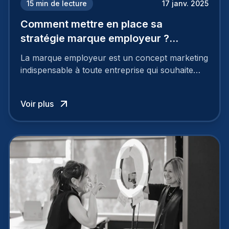
15
min de lecture
17 janv. 2025
Comment mettre en place sa
stratégie marque employeur ?
Découvrez les 7 étapes
La marque employeur est un concept marketing
indispensable à toute entreprise qui souhaite
soutenir son attractivité et fidéliser ses talents. Si
les raisons de construire une marque
Voir plus
employeur solide et positive sont évidentes, ce
travail, pour qu’il soit réussi, ne peut se faire en
deux temps trois mouvements. Il demande de
mettre en œuvre un certain nombre d’actions.