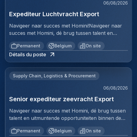
06/08/2026
Expediteur Luchtvracht Export
Navigeer naar succes met Homini!Navigeer naar
succes met Homini, dé brug tussen talent en
uitmuntende opportuniteiten binnen de
Permanent
Belgium
On site
arbeidsmarkt. Als voorloper in wervingsdiensten,
Détails du poste
matchen we toptalent met topbedrijven in diverse
sectoren. Met onze expertise en toewijding streven
we naar duurzame relaties en succesvolle
Supply Chain, Logistics & Procurement
plaatsingen. Bij Homini staat elk individu centraal;
we vinden de perfecte match, keer op keer.Voor
06/08/2026
ons team Logistiek & Distributie zoeken we een
Senior expediteur zeevracht Export
Expediteur Luchtvracht Export voor een
internationale logistieke speler in Antwerpen.Ben jij
Navigeer naar succes met Homini, dé brug tussen
een geboren organisator met een passie voor
talent en uitmuntende opportuniteiten binnen de
internationale logistiek? Werk je graag in een
arbeidsmarkt. Als voorloper in wervingsdiensten,
dynamische omgeving waar geen enkele dag
Permanent
Belgium
On site
matchen we toptalent met topbedrijven in diverse
hetzelfde is en krijg je energie van het coördineren