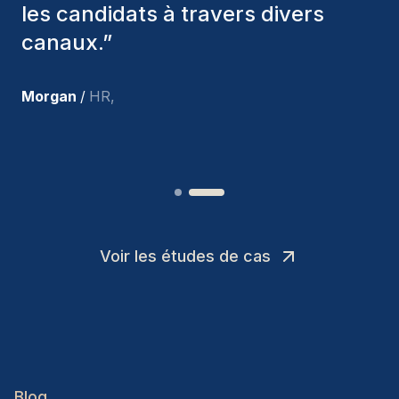
parmi nous, et personnellement, je
suis très satisfait des nouvelles
recrues.
”
Joakin
/
Deputy-AMLCO
,
Voir les études de cas
Blog