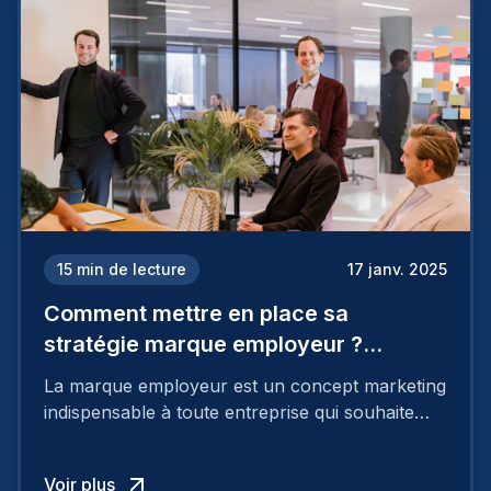
15
min de lecture
17 janv. 2025
Comment mettre en place sa
stratégie marque employeur ?
Découvrez les 7 étapes
La marque employeur est un concept marketing
indispensable à toute entreprise qui souhaite
soutenir son attractivité et fidéliser ses talents. Si
les raisons de construire une marque
Voir plus
employeur solide et positive sont évidentes, ce