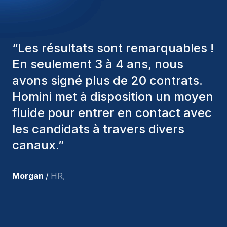
“
Les consultants Homini ont
toujours pris en considération
divers critères pour nous proposer
les bons candidats. Ceux que
nous avons recrutés sont toujours
parmi nous, et personnellement, je
suis très satisfait des nouvelles
recrues.
”
Joakin
/
Deputy-AMLCO
,