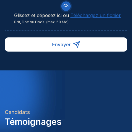
inwerkingstraject.Reële doorgroeimogelijkheden
te krijgen.Opstart voorzien op 1
binnen een internationale logistieke omgeving.Een
septemberContract van bepaalde duur van één
professionele werkomgeving met moderne tools
Glissez et déposez ici ou
Téléchargez un fichier
jaarEen uitgebreide inwerkperiode tijdens de eerste
en ondersteuning.Een hecht team waarin
Pdf, Doc ou DocX. (max. 50 Mo)
maand zodat je de functie grondig leert kennenJe
samenwerking en collegialiteit centraal staan.Een
neemt nadien de werkzaamheden over van een
uitdagende functie met veel verantwoordelijkheid
collega tijdens een moederschapsverlof en
en afwisseling.Ref: 583180Interesse?Klaar om
Envoyer
aansluitende afwezigheidTewerkstelling in de regio
jouw expertise binnen douane in te zetten bij een
BrucargoEen internationale werkomgeving binnen
internationale logistieke speler? Solliciteer vandaag
de luchtvrachtsectorInterne opleidingen en
nog en ontdek welke opportuniteiten deze functie
begeleidingEen aantrekkelijk salarispakket
jou te bieden heeft.Heb je nog vragen over deze
aangevuld met extralegale voordelenEen
vacature? Neem gerust contact op met één van
afwisselende administratieve functie met veel
onze consultants. We bekijken graag samen jouw
internationale contacten
ambities en begeleiden je met plezier naar jouw
volgende carrièrestap.Homini – We recruit. You
grow.
Candidats
Témoignages