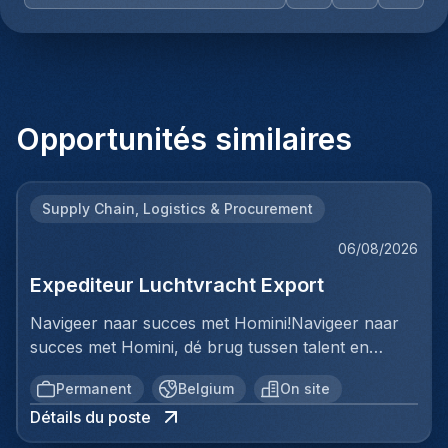
Opportunités similaires
Supply Chain, Logistics & Procurement
06/08/2026
Expediteur Luchtvracht Export
Navigeer naar succes met Homini!Navigeer naar
succes met Homini, dé brug tussen talent en
uitmuntende opportuniteiten binnen de
Permanent
Belgium
On site
arbeidsmarkt. Als voorloper in wervingsdiensten,
Détails du poste
matchen we toptalent met topbedrijven in diverse
sectoren. Met onze expertise en toewijding streven