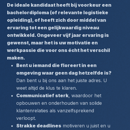
De ideale kandidaat heeft bij voorkeur een 
bachelordiploma (of relevante logistieke 
opleiding), of heeft zich door middel van 
ervaring tot een gelijkwaardig niveau 
ontwikkeld. Ongeveer vijf jaar ervaring is 
gewenst, maar het is uw motivatie en 
werkpassie die voor ons écht het verschil 
maken.
Bent u iemand die floreert in een 
omgeving waar geen dag hetzelfde is?
Dan bent u bij ons aan het juiste adres. U 
weet altijd de klus te klaren.
Communicatief sterk
, waardoor het 
opbouwen en onderhouden van solide 
klantenrelaties als vanzelfsprekend 
verloopt.
Strakke deadlines
 motiveren u juist en u 