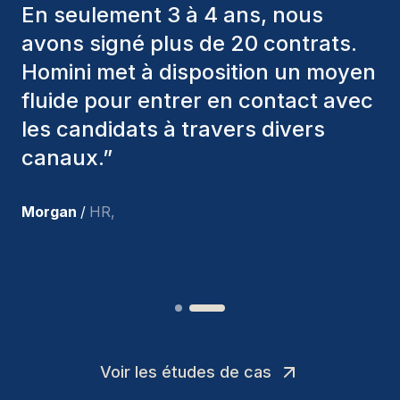
toujours pris en considération
divers critères pour nous proposer
les bons candidats. Ceux que
nous avons recrutés sont toujours
parmi nous, et personnellement, je
suis très satisfait des nouvelles
recrues.
”
Joakin
/
Deputy-AMLCO
,
Voir les études de cas