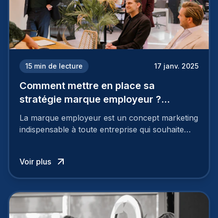
15
min de lecture
17 janv. 2025
Comment mettre en place sa
stratégie marque employeur ?
Découvrez les 7 étapes
La marque employeur est un concept marketing
indispensable à toute entreprise qui souhaite
soutenir son attractivité et fidéliser ses talents. Si
les raisons de construire une marque
Voir plus
employeur solide et positive sont évidentes, ce
travail, pour qu’il soit réussi, ne peut se faire en
deux temps trois mouvements. Il demande de
mettre en œuvre un certain nombre d’actions.