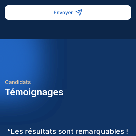
neemt nadien de werkzaamheden over van een
uitdagende functie met veel verantwoordelijkheid
collega tijdens een moederschapsverlof en
en afwisseling.Ref: 583180Interesse?Klaar om
Envoyer
aansluitende afwezigheidTewerkstelling in de regio
jouw expertise binnen douane in te zetten bij een
BrucargoEen internationale werkomgeving binnen
internationale logistieke speler? Solliciteer vandaag
de luchtvrachtsectorInterne opleidingen en
nog en ontdek welke opportuniteiten deze functie
begeleidingEen aantrekkelijk salarispakket
jou te bieden heeft.Heb je nog vragen over deze
aangevuld met extralegale voordelenEen
vacature? Neem gerust contact op met één van
afwisselende administratieve functie met veel
onze consultants. We bekijken graag samen jouw
internationale contacten
ambities en begeleiden je met plezier naar jouw
volgende carrièrestap.Homini – We recruit. You
grow.
Candidats
Témoignages
“
Les consultants Homini ont