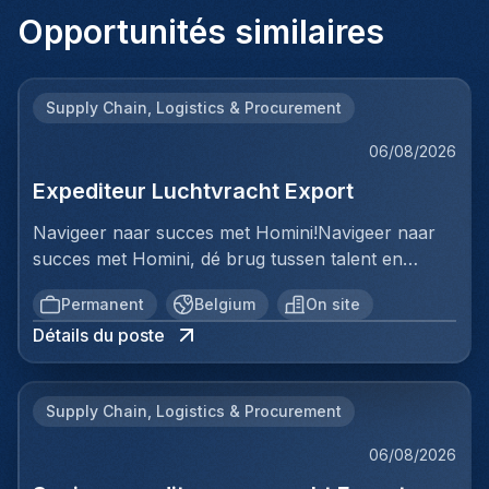
Opportunités similaires
Supply Chain, Logistics & Procurement
06/08/2026
Expediteur Luchtvracht Export
Navigeer naar succes met Homini!Navigeer naar
succes met Homini, dé brug tussen talent en
uitmuntende opportuniteiten binnen de
Permanent
Belgium
On site
arbeidsmarkt. Als voorloper in wervingsdiensten,
Détails du poste
matchen we toptalent met topbedrijven in diverse
sectoren. Met onze expertise en toewijding streven
we naar duurzame relaties en succesvolle
Supply Chain, Logistics & Procurement
plaatsingen. Bij Homini staat elk individu centraal;
we vinden de perfecte match, keer op keer.Voor
06/08/2026
ons team Logistiek & Distributie zoeken we een