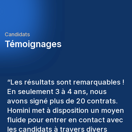
milieuregels strikt op, uit zorg voor collega’s en
omgeving.Collegiaal en loyaal – Je beschouwt het
team als je tweede familie, werkt vlot samen en
levert een constructieve bijdrage aan een warme
en ondersteunende werksfeer.Wij verwelkomen
Candidats
kandidaten met een passie voor de logistieke en
Témoignages
maritieme sector, die op zoek zijn naar een stabiele
job in een hecht team en graag meebouwen aan
betrouwbare samenwerkingen.Wat je kan
verwachten:Marktconform
loonMaaltijdchequesGroepsverzekering
“
Les consultants Homini ont
Hospitalisatieverzekering Extra vakantiedagen
Voltijds contract van onbepaalde duur Opleidingen
toujours pris en considération
en trainingen Familiale, collegiale
divers critères pour nous proposer
werksfeerCafetariaplan (keuzevoordelen zoals
les bons candidats. Ceux que
fietslease, extra verlofdagen,
enz.)Bedrijfsactiviteiten
nous avons recrutés sont toujours
zoals:FamiliedagAfterworksCulturele en sportieve
parmi nous, et personnellement, je