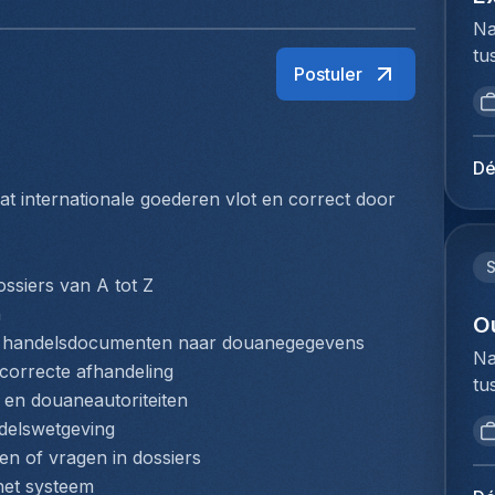
Na
tu
Postuler
bi
we
to
ex
Dé
du
 internationale goederen vlot en correct door 
Ho
pe
lo
ssiers van A tot Z
Ag
n
ve
O
en handelsdocumenten naar douanegegevens
& 
Na
orrecte afhandeling
A-
tu
ex
en douaneautoriteiten
bi
kl
delswetgeving
we
ze
en of vragen in dossiers
to
af
 het systeem
ex