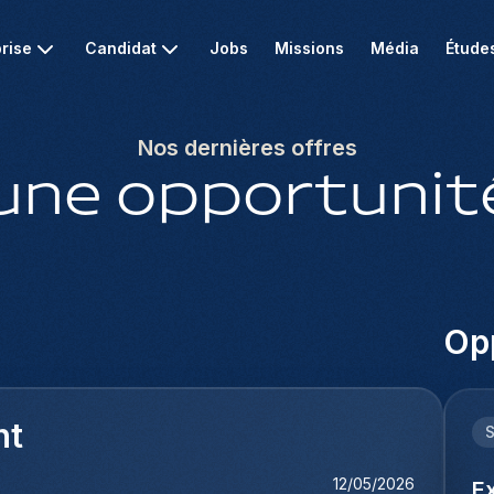
rise
Candidat
Jobs
Missions
Média
Étude
Nos dernières offres
une opportunité
Opp
nt
12/05/2026
Ex