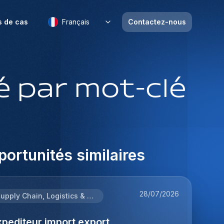
s de cas
Français
Contactez-nous
 par mot-clé
ortunités similaires
28/07/2026
Supply Chain, Logistics & Procurement
pediteur import export