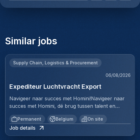
Similar jobs
Supply Chain, Logistics & Procurement
06/08/2026
Expediteur Luchtvracht Export
Navigeer naar succes met Homini!Navigeer naar
succes met Homini, dé brug tussen talent en
uitmuntende opportuniteiten binnen de
Permanent
Belgium
On site
arbeidsmarkt. Als voorloper in wervingsdiensten,
Job details
matchen we toptalent met topbedrijven in diverse
sectoren. Met onze expertise en toewijding streven