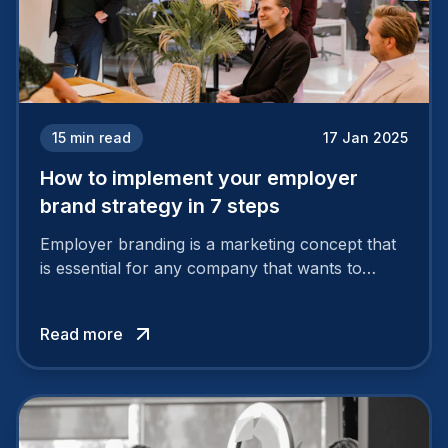
15
min read
17 Jan 2025
How to implement your employer
brand strategy in 7 steps
Employer branding is a marketing concept that
is essential for any company that wants to
support its attractiveness and promote loyalty
among its talent. While the reasons to build a
Read more
solid and positive employer brand are clear, you
cannot simply wave a magic wand for it to be
successful. It requires a series of actions.