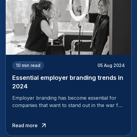
10
min read
05 Aug 2024
Essential employer branding trends in
2024
Employer branding has become essential for
companies that want to stand out in the war for
talent. In 2024, your employer brand should be
authentic, embrace diversity and be flexible to
Read more
attract the best profiles.