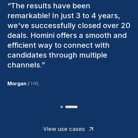
“
The Homini consultants have
consistently considered various
factors to ensure they present the
best candidates. The individuals
we've hired are still with us, and
I’m truly pleased with the new
team members.
”
Joakin
/
Deputy-AMLCO
,
View use cases