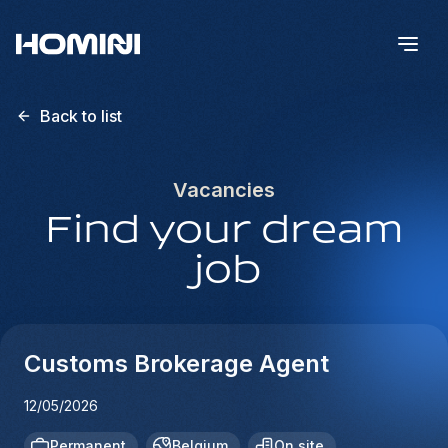
Back to list
Vacancies
Find your dream
job
Customs Brokerage Agent
12/05/2026
Permanent
Belgium
On site