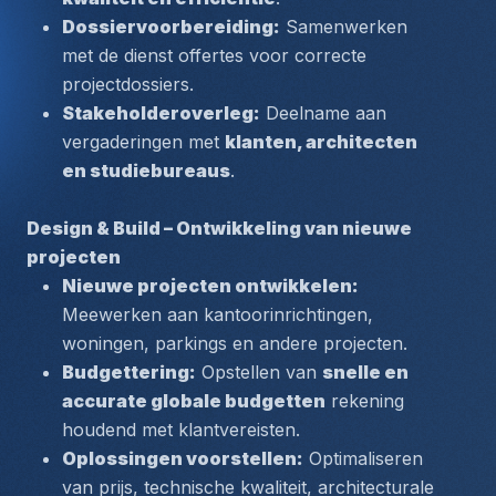
Dossiervoorbereiding:
 Samenwerken 
met de dienst offertes voor correcte 
projectdossiers.
Stakeholderoverleg:
 Deelname aan 
vergaderingen met 
klanten, architecten 
en studiebureaus
.
Design & Build – Ontwikkeling van nieuwe 
projecten
Nieuwe projecten ontwikkelen:
Meewerken aan kantoorinrichtingen, 
woningen, parkings en andere projecten.
Budgettering:
 Opstellen van 
snelle en 
accurate globale budgetten
 rekening 
houdend met klantvereisten.
Oplossingen voorstellen:
 Optimaliseren 
van prijs, technische kwaliteit, architecturale 