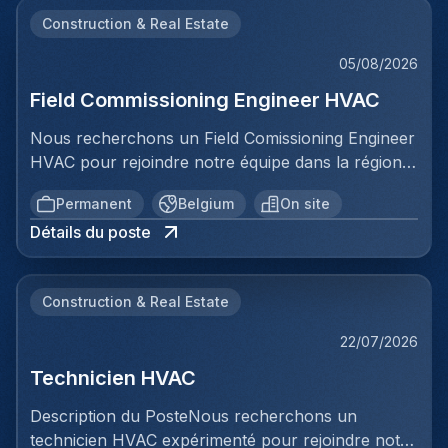
Construction & Real Estate
05/08/2026
Field Commissioning Engineer HVAC
Nous recherchons un Field Comissioning Engineer
HVAC pour rejoindre notre équipe dans la région
de Bruxelles. Dans ce rôle, vous fournirez une
Permanent
Belgium
On site
assistance technique sur site lors de la mise en
Détails du poste
service et du démarrage des installations HVAC
pour nos clients. Vous serez responsable de
garantir que les systèmes de ventilation et
Construction & Real Estate
climatisation sont correctement installés,
configurés et testés conformément aux
22/07/2026
spécifications et aux normes prescrites. Votre
Technicien HVAC
travail impliquera une collaboration directe avec
les équipes d'installation, la vérification des
Description du PosteNous recherchons un
systèmes, le dépannage et la documentation de
technicien HVAC expérimenté pour rejoindre notre