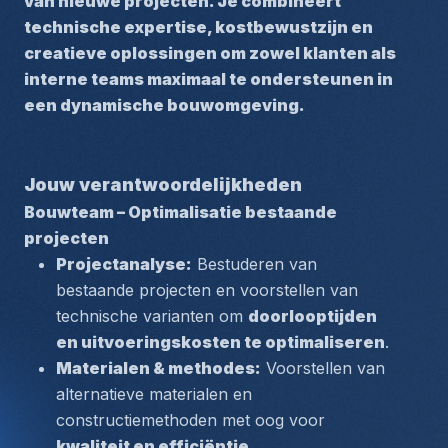
van nieuwe projecten. Je combineert 
technische expertise, kostbewustzijn en 
creatieve oplossingen om zowel klanten als 
interne teams maximaal te ondersteunen in 
een dynamische bouwomgeving.
Jouw verantwoordelijkheden
Bouwteam – Optimalisatie bestaande 
projecten
Projectanalyse:
 Bestuderen van 
bestaande projecten en voorstellen van 
technische varianten om 
doorlooptijden 
en uitvoeringskosten te optimaliseren
.
Materialen & methodes:
 Voorstellen van 
alternatieve materialen en 
constructiemethoden met oog voor 
kwaliteit en efficiëntie
.