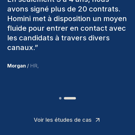
divers critères pour nous proposer
les bons candidats. Ceux que
nous avons recrutés sont toujours
parmi nous, et personnellement, je
suis très satisfait des nouvelles
recrues.
”
Joakin
/
Deputy-AMLCO
,
Voir les études de cas