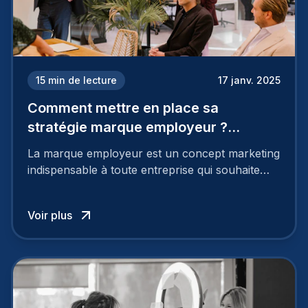
15
min de lecture
17 janv. 2025
Comment mettre en place sa
stratégie marque employeur ?
Découvrez les 7 étapes
La marque employeur est un concept marketing
indispensable à toute entreprise qui souhaite
soutenir son attractivité et fidéliser ses talents. Si
les raisons de construire une marque
Voir plus
employeur solide et positive sont évidentes, ce
travail, pour qu’il soit réussi, ne peut se faire en
deux temps trois mouvements. Il demande de
mettre en œuvre un certain nombre d’actions.