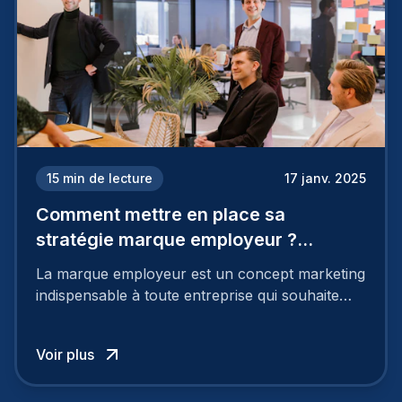
15
min de lecture
17 janv. 2025
Comment mettre en place sa
stratégie marque employeur ?
Découvrez les 7 étapes
La marque employeur est un concept marketing
indispensable à toute entreprise qui souhaite
soutenir son attractivité et fidéliser ses talents. Si
les raisons de construire une marque
Voir plus
employeur solide et positive sont évidentes, ce
travail, pour qu’il soit réussi, ne peut se faire en