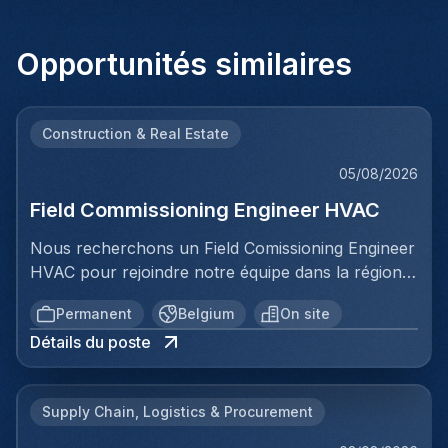
Opportunités similaires
Construction & Real Estate
05/08/2026
Field Commissioning Engineer HVAC
Nous recherchons un Field Comissioning Engineer
HVAC pour rejoindre notre équipe dans la région
de Bruxelles. Dans ce rôle, vous fournirez une
Permanent
Belgium
On site
assistance technique sur site lors de la mise en
Détails du poste
service et du démarrage des installations HVAC
pour nos clients. Vous serez responsable de
garantir que les systèmes de ventilation et
Supply Chain, Logistics & Procurement
climatisation sont correctement installés,
configurés et testés conformément aux