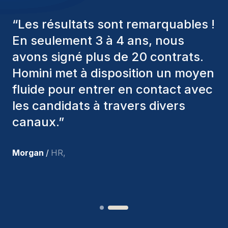
“
Les consultants Homini ont
toujours pris en considération
divers critères pour nous proposer
les bons candidats. Ceux que
nous avons recrutés sont toujours
parmi nous, et personnellement, je
suis très satisfait des nouvelles
recrues.
”
Joakin
/
Deputy-AMLCO
,