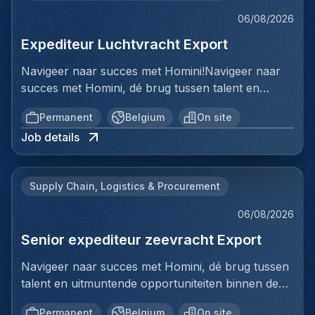
06/08/2026
Expediteur Luchtvracht Export
Navigeer naar succes met Homini!Navigeer naar
succes met Homini, dé brug tussen talent en
uitmuntende opportuniteiten binnen de
Permanent
Belgium
On site
arbeidsmarkt. Als voorloper in wervingsdiensten,
Job details
matchen we toptalent met topbedrijven in diverse
sectoren. Met onze expertise en toewijding streven
we naar duurzame relaties en succesvolle
Supply Chain, Logistics & Procurement
plaatsingen. Bij Homini staat elk individu centraal;
we vinden de perfecte match, keer op keer.Voor
06/08/2026
ons team Logistiek & Distributie zoeken we een
Senior expediteur zeevracht Export
Expediteur Luchtvracht Export voor een
internationale logistieke speler in Antwerpen.Ben jij
Navigeer naar succes met Homini, dé brug tussen
een geboren organisator met een passie voor
talent en uitmuntende opportuniteiten binnen de
internationale logistiek? Werk je graag in een
arbeidsmarkt. Als voorloper in wervingsdiensten,
dynamische omgeving waar geen enkele dag
Permanent
Belgium
On site