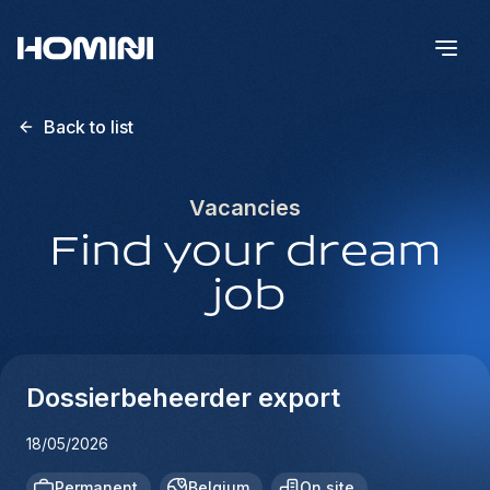
Back to list
Vacancies
Find your dream
job
Dossierbeheerder export
18/05/2026
Permanent
Belgium
On site