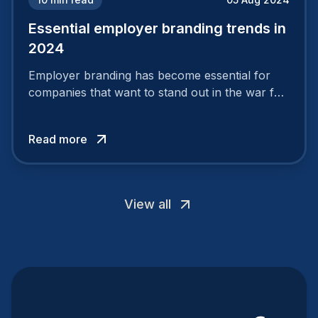
Essential employer branding trends in
2024
Employer branding has become essential for
companies that want to stand out in the war for
talent. In 2024, your employer brand should be
authentic, embrace diversity and be flexible to
Read more
attract the best profiles.
View all