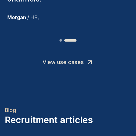
Joakin
/
Deputy-AMLCO
,
View use cases
Blog
Recruitment articles