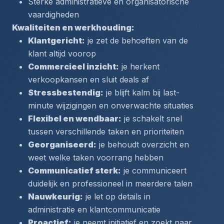
Sterke administratieve en organisatorische 
vaardigheden
Kwaliteiten en werkhouding:
Klantgericht:
 je zet de behoeften van de 
klant altijd voorop
Commercieel inzicht:
 je herkent 
verkoopkansen en sluit deals af
Stressbestendig:
 je blijft kalm bij last-
minute wijzigingen en onverwachte situaties
Flexibel en wendbaar:
 je schakelt snel 
tussen verschillende taken en prioriteiten
Georganiseerd:
 je behoudt overzicht en 
weet welke taken voorrang hebben
Communicatief sterk:
 je communiceert 
duidelijk en professioneel in meerdere talen
Nauwkeurig:
 je let op details in 
administratie en klantcommunicatie
Proactief:
 je neemt initiatief en zoekt naar 