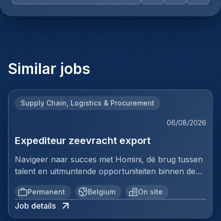
Similar jobs
Supply Chain, Logistics & Procurement
06/08/2026
Expediteur zeevracht export
Navigeer naar succes met Homini, dé brug tussen
talent en uitmuntende opportuniteiten binnen de
arbeidsmarkt. Als voorloper in wervingsdiensten,
Permanent
Belgium
On site
matchen we toptalent met topbedrijven in diverse
Job details
sectoren. Met onze expertise en toewijding streven
we naar duurzame relaties en succesvolle