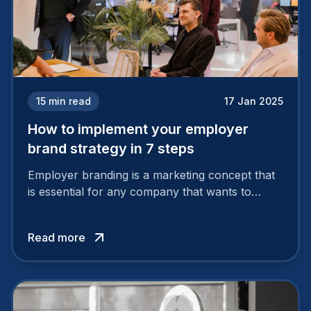
15
min read
17 Jan 2025
How to implement your employer
brand strategy in 7 steps
Employer branding is a marketing concept that
is essential for any company that wants to
support its attractiveness and promote loyalty
among its talent. While the reasons to build a
Read more
solid and positive employer brand are clear, you
cannot simply wave a magic wand for it to be
successful. It requires a series of actions.