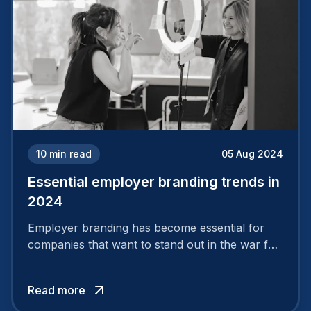
10
min read
05 Aug 2024
Essential employer branding trends in
2024
Employer branding has become essential for
companies that want to stand out in the war for
talent. In 2024, your employer brand should be
authentic, embrace diversity and be flexible to
Read more
attract the best profiles.