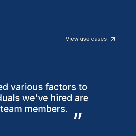
 confort du personnel médical et à la
nformité réglementaire de l'établissement de
nté.
View use cases
rs, we've successfully
 efficient way to
 channels.
”