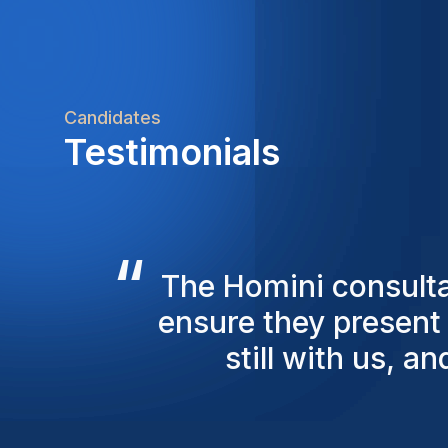
Candidates
Testimonials
“
The results have been
closed over 20 d
connect w