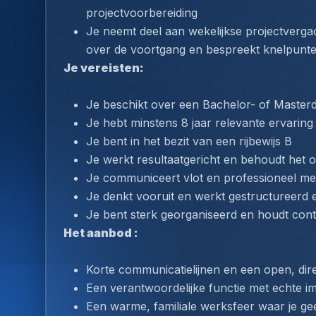
projectvoorbereiding
Je neemt deel aan wekelijkse projectverga
over de voortgang en bespreekt knelpunt
Je vereisten:
Je beschikt over een Bachelor- of Maste
Je hebt minstens 8 jaar relevante ervaring 
Je bent in het bezit van een rijbewijs B
Je werkt resultaatgericht en behoudt het 
Je communiceert vlot en professioneel met
Je denkt vooruit en werkt gestructureerd 
Je bent sterk georganiseerd en houdt cont
Het aanbod : 
Korte communicatielijnen en een open, di
Een verantwoordelijke functie met echte i
Een warme, familiale werksfeer waar je 