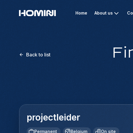
Home
About us
Co
Fi
Back to list
projectleider
Permanent
Belgium
On site