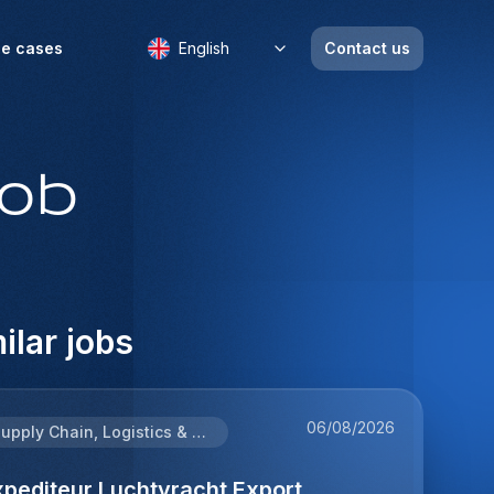
e cases
English
Contact us
job
ilar jobs
06/08/2026
Supply Chain, Logistics & Procurement
xpediteur Luchtvracht Export