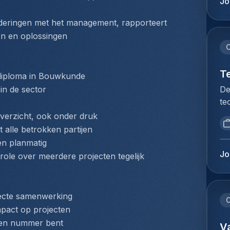
Jo
mi
re
be
ve
deringen met het management, rapporteert 
Lu
in
en en oplossingen
de
sp
C
op
tr
Je
le
T
rdiploma in Bouwkunde
kl
sy
De
in de sector
en
to
te
ie
ex
no
pl
overzicht, ook onder druk
co
re
ex
 alle betrokken partijen
de
de
co
en planmatig
da
ve
lu
Jo
role over meerdere projecten tegelijk
pr
en
lu
se
co
be
HV
sy
ex
sp
recte samenwerking
en
C
vo
sé
mpact op projecten
ét
co
la
geen nummer bent
ét
V
lu