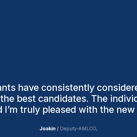
au
co
sa
 remarkable! In just 3 to 4 yea
eals. Homini offers a smooth and
ith candidates through multiple
Morgan
/
HR
,