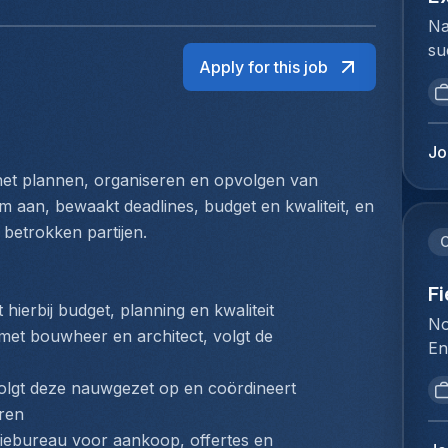
Na
su
Apply for this job
ui
ar
ma
se
Jo
st
 het plannen, organiseren en opvolgen van 
su
am aan, bewaakt deadlines, budget en kwaliteit, en 
in
 betrokken partijen.
ke
C
zo
vo
F
hierbij budget, planning en kwaliteit
An
No
met bouwheer en architect, volgt de 
ee
En
gr
la
en
olgt deze nauwgezet op en coördineert 
fo
co
ren
de
de
iebureau voor aankoop, offertes en 
in