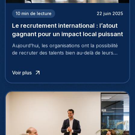
10
min de lecture
22 juin 2025
Le recrutement international : l’atout
gagnant pour un impact local puissant
Aujourd’hui, les organisations ont la possibilité
de recruter des talents bien au-delà de leurs
frontières nationales, puisant dans un vaste
vivier de candidats exceptionnels grâce au
Voir plus
recrutement international.