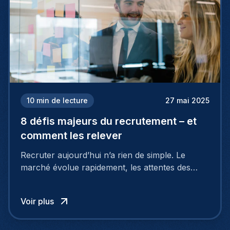
10
min de lecture
27 mai 2025
8 défis majeurs du recrutement – et
comment les relever
Recruter aujourd’hui n’a rien de simple. Le
marché évolue rapidement, les attentes des
talents changent, et de nombreuses entreprises
rencontrent les mêmes difficultés : manque de
Voir plus
profils qualifiés, processus trop longs, mauvaise
image employeur… Et surtout : les candidats ne
cherchent plus seulement un salaire.