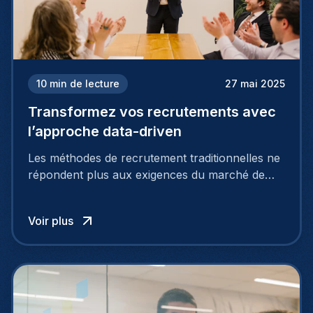
10
min de lecture
27 mai 2025
Transformez vos recrutements avec
l’approche data-driven
Les méthodes de recrutement traditionnelles ne
répondent plus aux exigences du marché de
l’emploi actuel, hautement concurrentiel. Pour
attirer et fidéliser les meilleurs talents, les
Voir plus
entreprises doivent adopter des approches plus
intelligentes et stratégiques. C’est là que le
recrutement basé sur les données entre en jeu.