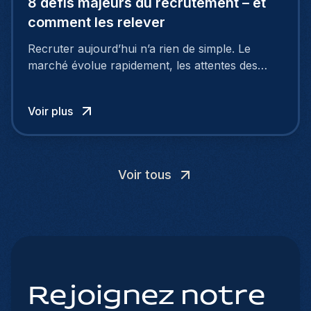
8 défis majeurs du recrutement – et
comment les relever
Recruter aujourd’hui n’a rien de simple. Le
marché évolue rapidement, les attentes des
talents changent, et de nombreuses entreprises
rencontrent les mêmes difficultés : manque de
Voir plus
profils qualifiés, processus trop longs, mauvaise
image employeur… Et surtout : les candidats ne
cherchent plus seulement un salaire.
Voir tous
Rejoignez notre