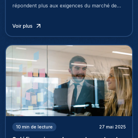
répondent plus aux exigences du marché de
l’emploi actuel, hautement concurrentiel. Pour
attirer et fidéliser les meilleurs talents, les
Voir plus
entreprises doivent adopter des approches plus
intelligentes et stratégiques. C’est là que le
recrutement basé sur les données entre en jeu.
10
min de lecture
27 mai 2025