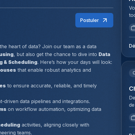
Vo
to
Postuler
va
ee
ve
an
Dé
the heart of data? Join our team as a data 
in
using
, but also get the chance to dive into 
Data 
vo
ng & Scheduling
. Here’s how your days will look:
ee
ehouses
 that enable robust analytics and 
de
C
ve
es
 to ensure accurate, reliable, and timely 
de
Ch
is
De
t-driven data pipelines and integrations.  
me
de
ui
ams
 on workflow automation, optimizing data 
in
ee
  
da
ve
heduling
 activities, aligning closely with 
Vo
ni
eering teams.  
la