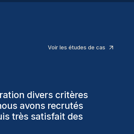
Voir les études de cas
à 4 ans, nous avons
 un moyen fluide pour
 divers canaux.
”