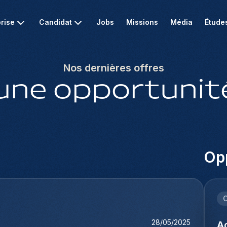
rise
Candidat
Jobs
Missions
Média
Étude
Nos dernières offres
une opportunité
Opp
C
28/05/2025
Ac