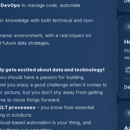
Dé
pr
re DevOps
 to manage code, automate 
éq
re
bu
ma
no
fer knowledge with both technical and non-
te
pr
C
 
vl
ph
ynamic environment, with a real impact on 
bu
te
H
d future data strategies.
pr
bu
Ho
in
de
ve
he
qu
bo
sa
si
ly gets excited about data and technology!
Je
ex
su
ou should have a passion for building, 
zo
do
pa
and you enjoy a good challenge when it comes to 
ve
on
Dé
po
zo
r picture, but you don’t shy away from getting 
ov
wa
af
time to move things forward.
en
ca
al
on
/ELT processes
 – you know how essential 
le
Aa
vo
g in solutions.
et
we
de
loud-based automation is your thing, and 
:D
kw
A
in