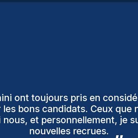
 remarquables ! En seulement 3 
trats. Homini met à disposition
act avec les candidats à travers