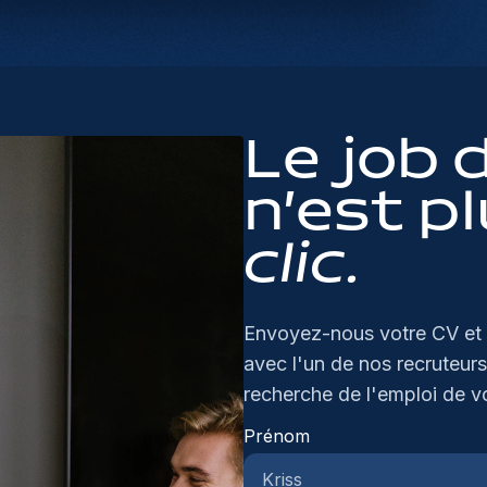
en
so
ho
co
co
be
en
ge
de
ge
no
pr
Le job 
en
co
on
sa
n’est p
he
ec
re
we
clic.
ui
be
Li
er
in
ta
bo
Envoyez-nous votre CV et 
sm
in
avec l'un de nos recruteurs
ec
ge
recherche de l'emploi de v
gr
va
ko
on
Prénom
sl
co
je
bu