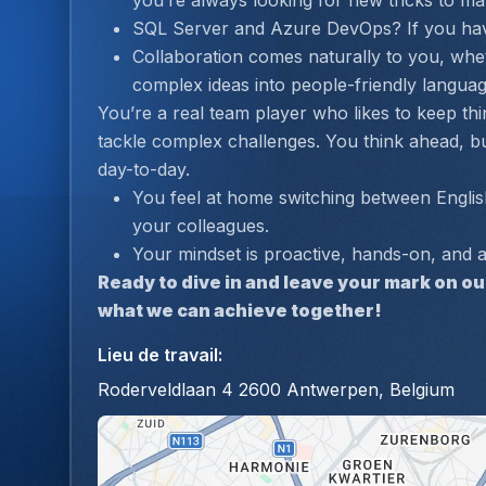
you’re always looking for new tricks to m
SQL Server and Azure DevOps? If you have
Collaboration comes naturally to you, wheth
complex ideas into people-friendly languag
You’re a real team player who likes to keep thi
tackle complex challenges. You think ahead, bu
day-to-day.
You feel at home switching between Englis
your colleagues.
Your mindset is proactive, hands-on, and 
Ready to dive in and leave your mark on ou
what we can achieve together!
Lieu de travail
:
Roderveldlaan 4 2600 Antwerpen, Belgium