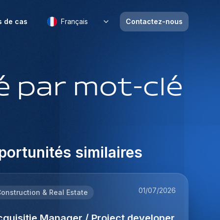
s de cas
Français
Contactez-nous
 par mot-clé
ortunités similaires
01/07/2026
onstruction & Real Estate
quisitie Manager / Project developer