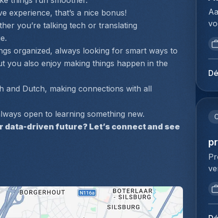
ake things run smoother.
ci
pr
ma
Aa
 experience, that’s a nice bonus!
in
Ui
bi
vo
fr
er you’re talking tech or translating 
we
in
se
pa
e.
be
de
Je
re
ngs organized, always looking for smart ways to 
sa
ne
on
et
t you also enjoy making things happen in the 
ov
on
na
pr
Dé
na
va
er
or
ve
h and Dutch, making connections with all 
va
de
na
pr
fi
ta
mu
ge
in
always open to learning something new.
on
C
né
bo
ju
r data-driven future? Let’s connect and see 
ve
ef
er
va
vo
pr
en
of
ha
ca
pr
Pr
Le
bu
be
ch
ve
te
in
be
Su
en
st
ge
op
ré
Je
Ee
we
ke
ga
bu
op
on
on
fi
co
co