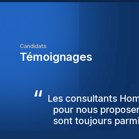
Candidats
Témoignages
“
Les résultats sont
signé plus de 20 con
entrer en cont