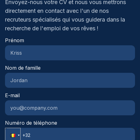
Envoyez-nous votre CV et nous vous mettrons
Project, BIM en
directement en contact avec l'un de nos
projectmanagementtoolsAnalytische en
recruteurs spécialisés qui vous guidera dans la
probleemoplossende vaardighedenErvaring met
budgetbewaking en financiële
recherche de l'emploi de vos rêves !
rapportageKwaliteiten en werkwijze:Uitstekende
Prénom
organisatorische vaardigheden met aandacht voor
detailSterke communicatie- en interpersoonlijke
vaardighedenVermogen om onder druk te werken
en prioriteiten te stellenProactieve houding met
Nom de famille
initiatief en verantwoordelijkheidszinTeamgeest en
effectieve samenwerking met
stakeholdersIntegriteit, betrouwbaarheid en
E-mail
professioneel gedragBereidheid tot ter plaatse
aanwezigheid en flexibiliteit
Numéro de téléphone