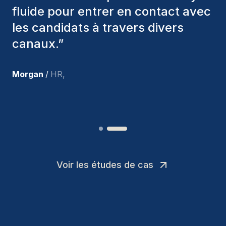
nous avons recrutés sont toujours
parmi nous, et personnellement, je
suis très satisfait des nouvelles
recrues.
”
Joakin
/
Deputy-AMLCO
,
Voir les études de cas