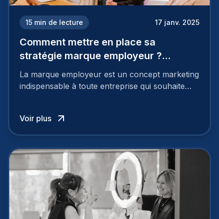
15
min de lecture
17 janv. 2025
Comment mettre en place sa
stratégie marque employeur ?
Découvrez les 7 étapes
La marque employeur est un concept marketing
indispensable à toute entreprise qui souhaite
soutenir son attractivité et fidéliser ses talents. Si
les raisons de construire une marque
Voir plus
employeur solide et positive sont évidentes, ce
travail, pour qu’il soit réussi, ne peut se faire en
deux temps trois mouvements. Il demande de
mettre en œuvre un certain nombre d’actions.