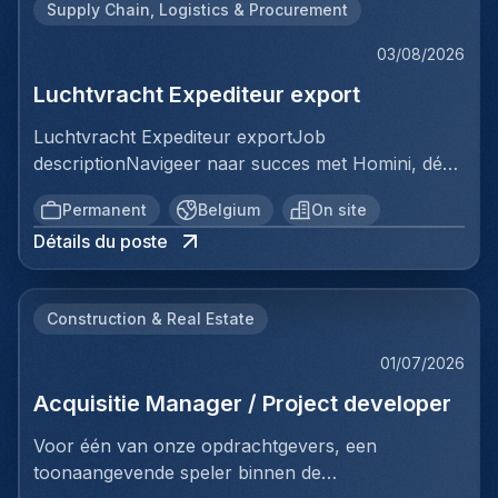
Supply Chain, Logistics & Procurement
03/08/2026
Luchtvracht Expediteur export
Luchtvracht Expediteur exportJob
descriptionNavigeer naar succes met Homini, dé
brug tussen talent en uitmuntende opportuniteiten
Permanent
Belgium
On site
binnen de arbeidsmarkt. Als voorloper in
Détails du poste
wervingsdiensten, matchen we toptalent met
topbedrijven in diverse sectoren. Met onze
expertise en toewijding streven we naar duurzame
Construction & Real Estate
relaties en succesvolle plaatsingen. Bij Homini staat
elk individu centraal; we vinden de perfecte match,
01/07/2026
keer op keer.Voor ons team logistiek & distributie
Acquisitie Manager / Project developer
zoeken we: Luchtvracht Expediteur export Jouw
verantwoordelijkheden:In deze administratieve
Voor één van onze opdrachtgevers, een
functie maak je deel uit van de luchtvrachtafdeling
toonaangevende speler binnen de
en zorg je ervoor dat exportdossiers correct en