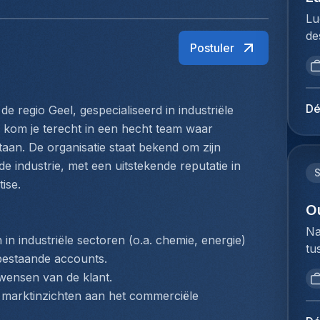
Lu
de
Postuler
br
op
vo
to
Dé
e regio Geel, gespecialiseerd in industriële 
Me
f kom je terecht in een hecht team waar 
du
taan. De organisatie staat bekend om zijn 
Ho
 industrie, met een uitstekende reputatie in 
pe
ise.
lo
Ex
O
ve
Na
in industriële sectoren (o.a. chemie, energie)
fu
tu
lu
bestaande accounts.
bi
ex
wensen van de klant.
we
Je
marktinzichten aan het commerciële 
to
op
ex