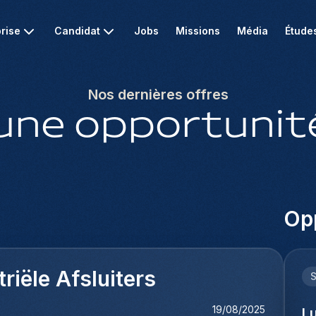
rise
Candidat
Jobs
Missions
Média
Étude
Nos dernières offres
une opportunité
Opp
iële Afsluiters
19/08/2025
L