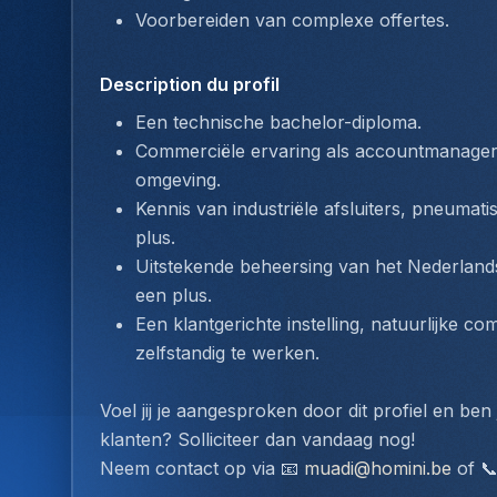
Voorbereiden van complexe offertes.
Description du profil
Een technische bachelor-diploma. 
Commerciële ervaring als accountmanager b
omgeving.
Kennis van industriële afsluiters, pneumat
plus.
Uitstekende beheersing van het Nederlands
een plus.
Een klantgerichte instelling, natuurlijke c
zelfstandig te werken.
Voel jij je aangesproken door dit profiel en be
klanten? Solliciteer dan vandaag nog!
Neem contact op via 📧 
muadi@homini.be
 of 