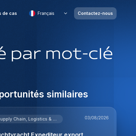
s de cas
Français
Contactez-nous
 par mot-clé
ortunités similaires
03/08/2026
Supply Chain, Logistics & Procurement
uchtvracht Expediteur export