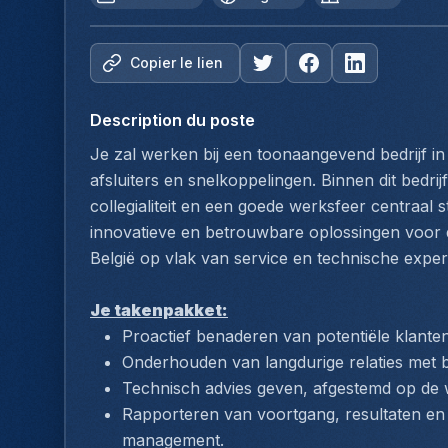
Copier le lien
Description du poste
Je zal werken bij een toonaangevend bedrijf in d
afsluiters en snelkoppelingen. Binnen dit bedrij
collegialiteit en een goede werksfeer centraal s
innovatieve en betrouwbare oplossingen voor de
België op vlak van service en technische expert
Je takenpakket:
Proactief benaderen van potentiële klanten 
Onderhouden van langdurige relaties met 
Technisch advies geven, afgestemd op de 
Rapporteren van voortgang, resultaten en 
management.