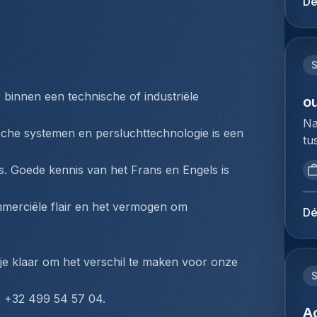
Dé
on
du
de
Ho
na
pe
dr
lo
S
di
Ze
lu
innen een technische of industriële 
co
ou
ve
he
Na
up
bi
ische systemen en persluchttechnologie is een 
tu
tr
zo
bi
va
du
. Goede kennis van het Frans en Engels is 
we
lu
na
to
op
va
ommerciële flair en het vermogen om 
ex
fo
Dé
af
du
on
fu
Ho
pr
Da
pe
we
n je klaar om het verschil te maken voor onze 
co
lo
S
bi
en
lu
op
 +32 499 54 57 04.
de
co
A
gr