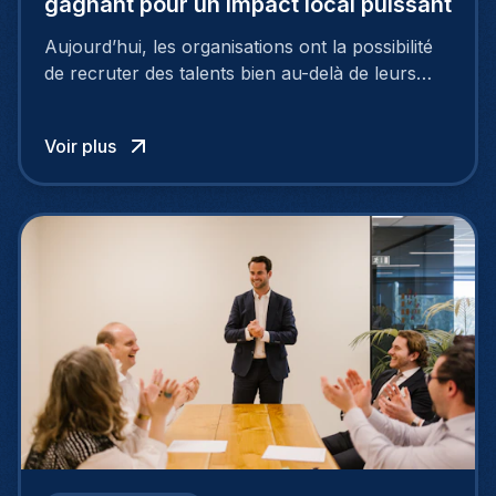
gagnant pour un impact local puissant
Aujourd’hui, les organisations ont la possibilité
de recruter des talents bien au-delà de leurs
frontières nationales, puisant dans un vaste
vivier de candidats exceptionnels grâce au
Voir plus
recrutement international.