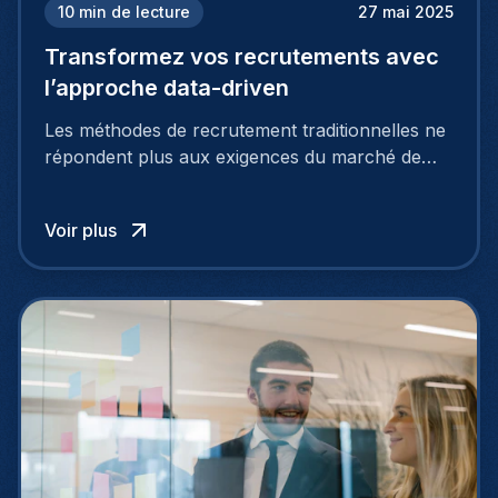
10
min de lecture
27 mai 2025
Transformez vos recrutements avec
l’approche data-driven
Les méthodes de recrutement traditionnelles ne
répondent plus aux exigences du marché de
l’emploi actuel, hautement concurrentiel. Pour
attirer et fidéliser les meilleurs talents, les
Voir plus
entreprises doivent adopter des approches plus
intelligentes et stratégiques. C’est là que le
recrutement basé sur les données entre en jeu.