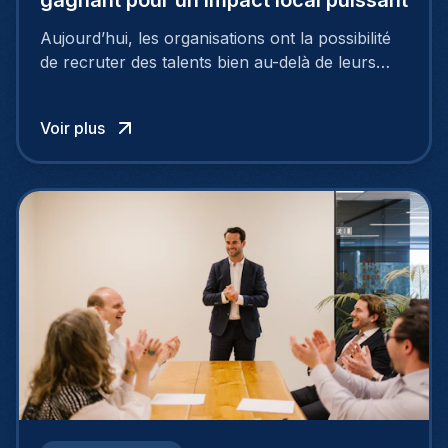
Aujourd’hui, les organisations ont la possibilité
de recruter des talents bien au-delà de leurs
frontières nationales, puisant dans un vaste
vivier de candidats exceptionnels grâce au
Voir plus
recrutement international.