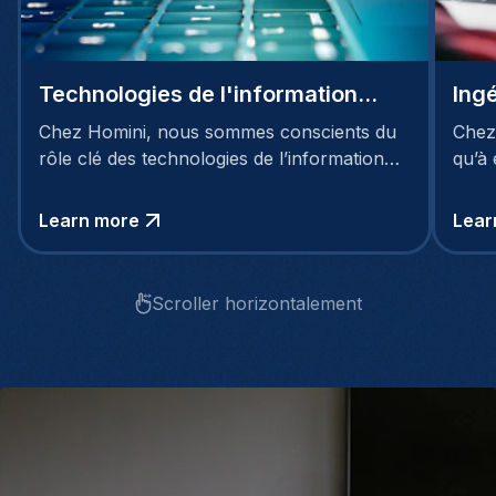
Technologies de l'information
Ing
(TIC)
Chez Homini, nous sommes conscients du
Chez
rôle clé des technologies de l’information
qu’à
dans le succès des entreprises modernes.
marke
toute
Learn more
Lear
Scroller horizontalement