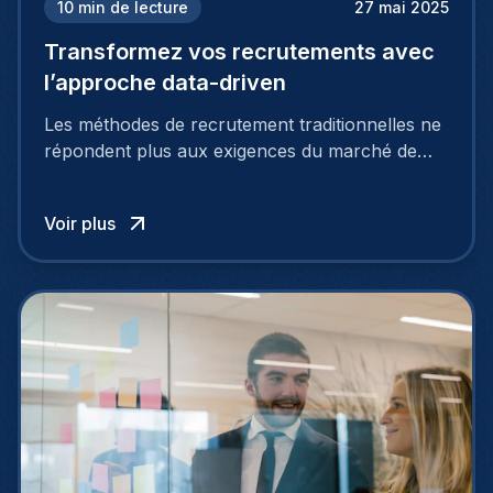
10
min de lecture
27 mai 2025
Transformez vos recrutements avec
l’approche data-driven
Les méthodes de recrutement traditionnelles ne
répondent plus aux exigences du marché de
l’emploi actuel, hautement concurrentiel. Pour
attirer et fidéliser les meilleurs talents, les
Voir plus
entreprises doivent adopter des approches plus
intelligentes et stratégiques. C’est là que le
recrutement basé sur les données entre en jeu.