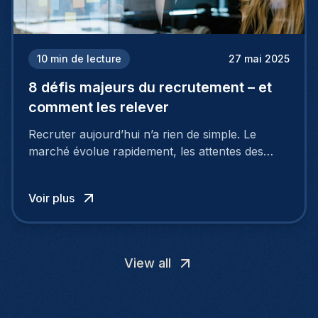
10
min de lecture
27 mai 2025
8 défis majeurs du recrutement – et
comment les relever
Recruter aujourd’hui n’a rien de simple. Le
marché évolue rapidement, les attentes des
talents changent, et de nombreuses entreprises
rencontrent les mêmes difficultés : manque de
Voir plus
profils qualifiés, processus trop longs, mauvaise
image employeur… Et surtout : les candidats ne
cherchent plus seulement un salaire.
View all