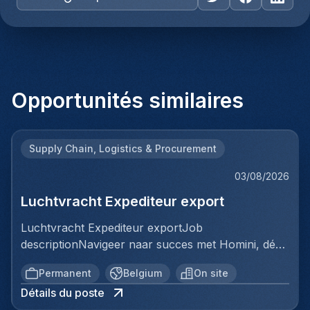
Opportunités similaires
Supply Chain, Logistics & Procurement
03/08/2026
Luchtvracht Expediteur export
Luchtvracht Expediteur exportJob
descriptionNavigeer naar succes met Homini, dé
brug tussen talent en uitmuntende opportuniteiten
Permanent
Belgium
On site
binnen de arbeidsmarkt. Als voorloper in
Détails du poste
wervingsdiensten, matchen we toptalent met