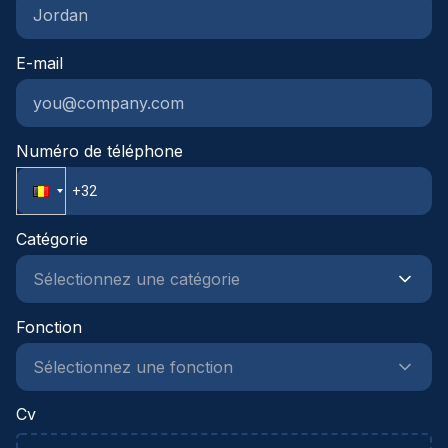
effectieve samenwerking met
stakeholdersIntegriteit, betrouwbaarheid en
E-mail
professioneel gedragBereidheid tot ter plaatse
aanwezigheid en flexibiliteit
Numéro de téléphone
Catégorie
Fonction
Cv