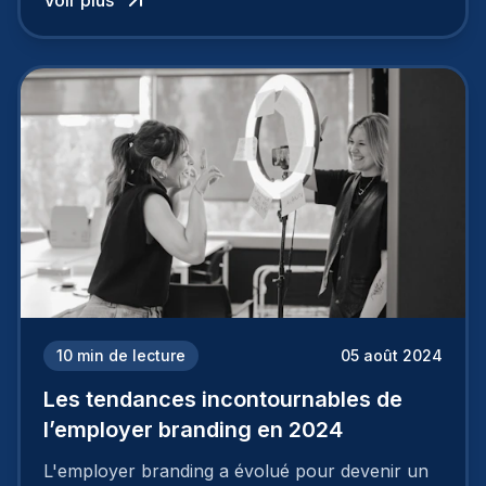
employeur solide et positive sont évidentes, ce
travail, pour qu’il soit réussi, ne peut se faire en
deux temps trois mouvements. Il demande de
mettre en œuvre un certain nombre d’actions.
10
min de lecture
05 août 2024
Les tendances incontournables de
l’employer branding en 2024
L'employer branding a évolué pour devenir un