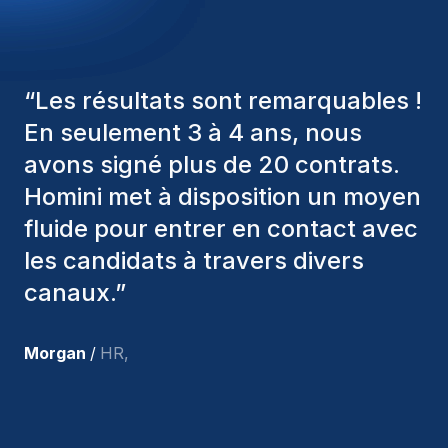
“
Les consultants Homini ont
toujours pris en considération
divers critères pour nous proposer
les bons candidats. Ceux que
nous avons recrutés sont toujours
parmi nous, et personnellement, je
suis très satisfait des nouvelles
recrues.
”
Joakin
/
Deputy-AMLCO
,